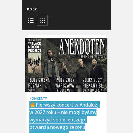
RODO
KONCERTY
Pierwszy koncert w Andaluzji
w 2027 roku – nie moglibyśmy
wymarzyć sobie lepszego
otwarcia nowego sezonu