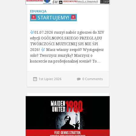
EDUKACJA
STARTUJEMY!
01.07.2026 ruszył nabór zgłoszeń do XIV
edycji OGÓLNOPOLSKIEGO PRZEGLĄDU
TWÓRCZOŚCI MUZYCZNEJ SPI NIE ŚPI
2026!
Masz własny zespół? Występujesz
solo? Tworzysz muzykę? Marzysz o
koncercie na profesjonalnej scenie? To…
1st Lipiec 2026
0 Comments