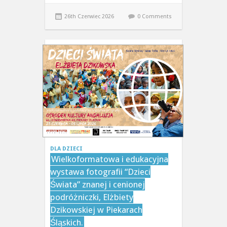
26th Czerwiec 2026
0 Comments
DLA DZIECI
Wielkoformatowa i edukacyjna
wystawa fotografii “Dzieci
Świata” znanej i cenionej
podróżniczki, Elżbiety
Dzikowskiej w Piekarach
Śląskich.