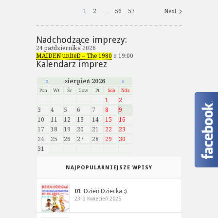
1
2
…
56
57
Next
Nadchodzące imprezy:
24 października 2026
MAIDEN uniteD – The 1980
o 19:00
Kalendarz imprez
«
sierpień 2026
»
Pon
Wt
Śr
Czw
Pt
Sob
Ndz
1
2
3
4
5
6
7
8
9
10
11
12
13
14
15
16
17
18
19
20
21
22
23
24
25
26
27
28
29
30
31
NAJPOPULARNIEJSZE WPISY
01
Dzień Dziecka :)
23rd Kwiecień 2025