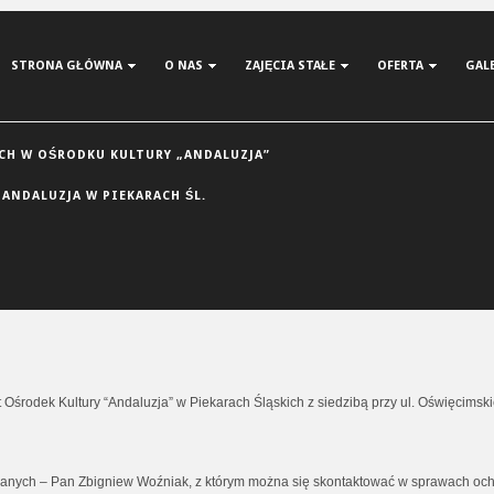
STRONA GŁÓWNA
O NAS
ZAJĘCIA STAŁE
OFERTA
GAL
H W OŚRODKU KULTURY „ANDALUZJA”
 ANDALUZJA W PIEKARACH ŚL.
środek Kultury “Andaluzja” w Piekarach Śląskich z siedzibą przy ul. Oświęcimskiej
anych – Pan Zbigniew Woźniak, z którym można się skontaktować w sprawach oc