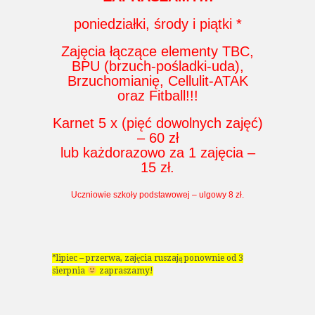
poniedziałki, środy i piątki *
Zajęcia łączące elementy TBC,
BPU (brzuch-pośladki-uda),
Brzuchomianię, Cellulit-ATAK
oraz Fitball!!!
Karnet 5 x (pięć dowolnych zajęć)
– 60 zł
lub każdorazowo za 1 zajęcia –
15 zł.
Uczniowie szkoły podstawowej – ulgowy 8 zł.
*lipiec – przerwa, zajęcia ruszają ponownie od 3
sierpnia
zapraszamy!