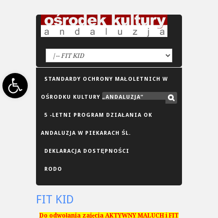
Open toolbar
STANDARDY OCHRONY MAŁOLETNICH W
OŚRODKU KULTURY „ANDALUZJA”
5 -LETNI PROGRAM DZIAŁANIA OK
ANDALUZJA W PIEKARACH ŚL.
DEKLARACJA DOSTĘPNOŚCI
RODO
FIT KID
Do odwołania zajęcia AKTYWNY MALUCH i FIT