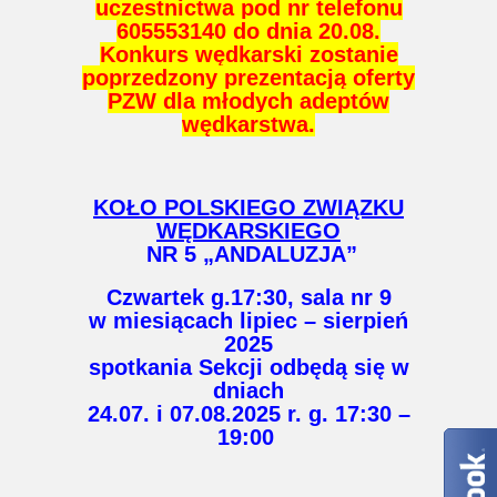
uczestnictwa pod nr telefonu
605553140 do dnia 20.08.
Konkurs wędkarski zostanie
poprzedzony prezentacją oferty
PZW dla młodych adeptów
wędkarstwa.
KOŁO POLSKIEGO ZWIĄZKU
WĘDKARSKIEGO
NR 5 „ANDALUZJA”
Czwartek g.17:30, sala nr 9
w miesiącach lipiec – sierpień
2025
spotkania Sekcji odbędą się w
dniach
24.07. i 07.08.2025 r. g. 17:30 –
19:00