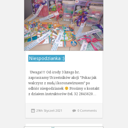
Niespodzianka :)
Uwaga!!! Od środy 3 lutego br.
zapraszamy Uczestników akcji “Pokaż jak
walczysz z nudą i koronawirusem” po
odbiór niespodzianek
Prosimy o kontakt
z działem instruktorów (tel. 32 2845620…
29th Styczeń 2021
0 Comments