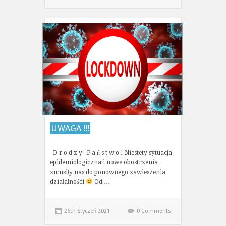
UWAGA !!!
D r o d z y P a ń s t w o ! Niestety sytuacja
epidemiologiczna i nowe obostrzenia
zmusiły nas do ponownego zawieszenia
działalności
Od …
26th Styczeń 2021
0 Comments