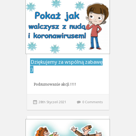
Dziękujemy za wspólną zabawę
:)
Podsumowanie akcji !!!!
28th Styczeń 2021
0 Comments