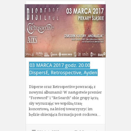
03 MARCA 2017 godz. 20.00
DispersE, Retrospective, Ayden
Disperse oraz Retrospective powracają z
nowymi albumami! W następstwie premier
“Foreword” i “Re:Search” obie grupy łączą
siły wyruszając we wspólną trasę
koncertową, na której towarzyszyć im
będzie obiecująca formacja post-rockowa…