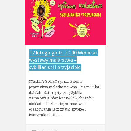
17 lutego godz. 20.00 Wernisaż
wystawy malarstwa –
sybillianiści i przyjaciele
SYBILLA GOLEC Sybilla Golec to
prawdziwa malarka naiwna. Przez 12 lat
działalności artystycznej Sybilla
namalowała niezliczoną ilość obrazów
(dokładna liczba nie jest możliwa do
oszacowania, lecz znając szybkość
tworzenia można…