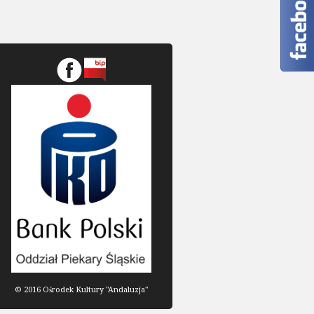
© 2016 Ośrodek Kultury "Andaluzja"