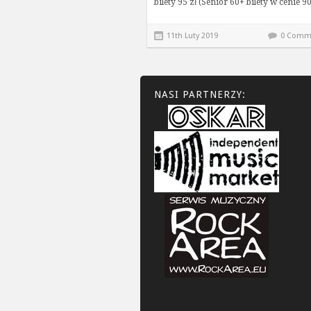
bilety 95 zł (Senior 60+ bilety w cenie 
11th Luty 2019
0 Comm
NASI PARTNERZY: