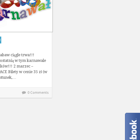
9
abaw ciągle trwa!!!
ostatnią w tym karnawale
atków!!! 2 marzec –
CE Bilety w cenie 35 zł (w
ęstunek,…
0 Comments