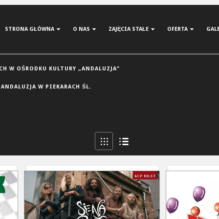
STRONA GŁÓWNA
O NAS
ZAJĘCIA STAŁE
OFERTA
GAL
H W OŚRODKU KULTURY „ANDALUZJA”
 ANDALUZJA W PIEKARACH ŚL.