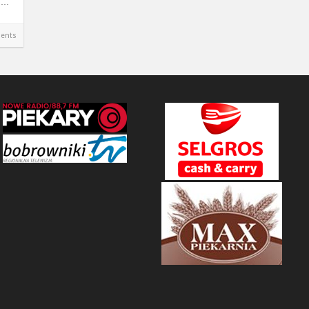
90…
ents