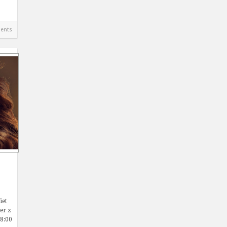
ents
iet
er z
8:00