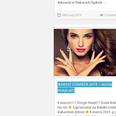
Rekreacji w Piekarach Śląskich….
26th Luty 2019
0 Comm
BABSKI COMBER 2019 – wolne
miejsca!!!
8 marca!!!!! Drogie Panie!!! Dzień Kob
tuż, tuż
Zapraszamy na Babski Comb
Kabaretem Jestem
8 marca 2019, g.1