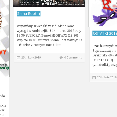
Siena Root :)
Wspaniały szwedzki zespół Siena Root
wystąpi w Andaluzji!!!! 14 marca 2019 r. g.
OSTATKI 201
19:30 SUPPORT: Zespół HIGHWAY (18.30)
Wejście 18.00 Muzyka Siena Root nawiązuje
– chociaż z różnym naciskiem –…
Czas hucznych z
Zapraszamy na 
Dyskotekę 40 -l
25th Luty 2019
0 Comments
OSTATKI z DJ SPA
tym słodki pocz
25th Luty 2019
y do
skie
ąski
tu i