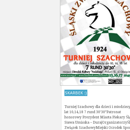
SKARBEK :)
Turniej Szachowy dla dzieci i młodzież
lat 10,14,18 7 rund 30’30”Patronat
honorowy Prezydent Miasta Piekary Ślą
Sława Umińska – DurajOrganizatorzyŚl
Związek SzachowyMiejski Ośrodek Spor