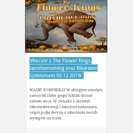
Wieczór z The Flower Kings,
Iamthemorning oraz Rikardem
Sjöblomem 03.12.2019r.
WAŻNY KOMUNIKAT W ubiegłym miesiącu
założyciel i lider grupy KAYAK doznał
zawału serca. W związku z okresem
rekonwalescencji i dalszymi badaniami,
zespół podjął decyzję o odwołaniu swoich
występów na trasie…