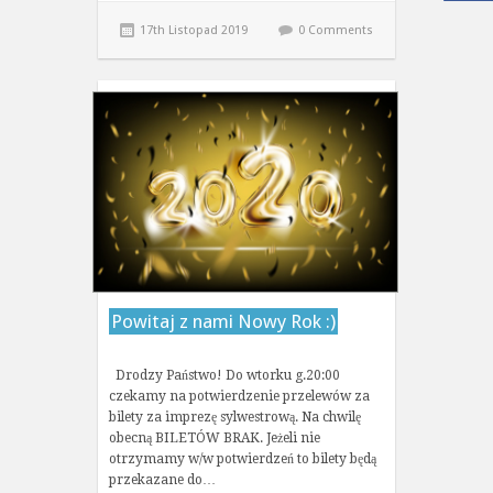
17th Listopad 2019
0 Comments
Powitaj z nami Nowy Rok :)
Drodzy Państwo! Do wtorku g.20:00
czekamy na potwierdzenie przelewów za
bilety za imprezę sylwestrową. Na chwilę
obecną BILETÓW BRAK. Jeżeli nie
otrzymamy w/w potwierdzeń to bilety będą
przekazane do…