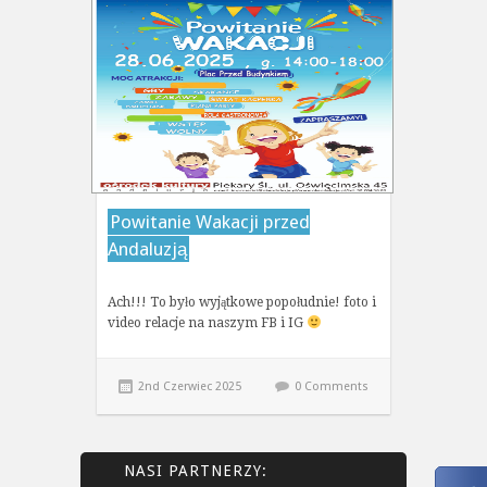
Powitanie Wakacji przed
Andaluzją
Ach!!! To było wyjątkowe popołudnie! foto i
video relacje na naszym FB i IG
2nd Czerwiec 2025
0 Comments
NASI PARTNERZY: