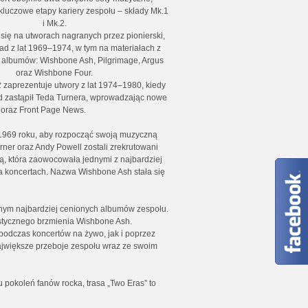
kluczowe etapy kariery zespołu – składy Mk.1
i Mk.2.
 się na utworach nagranych przez pionierski,
ład z lat 1969–1974, w tym na materiałach z
albumów: Wishbone Ash, Pilgrimage, Argus
oraz Wishbone Four.
2 zaprezentuje utwory z lat 1974–1980, kiedy
ld zastąpił Teda Turnera, wprowadzając nowe
 oraz Front Page News.
 1969 roku, aby rozpocząć swoją muzyczną
urner oraz Andy Powell zostali zrekrutowani
, która zaowocowała jednymi z najbardziej
na koncertach. Nazwa Wishbone Ash stała się
cyjnym najbardziej cenionych albumów zespołu.
ystycznego brzmienia Wishbone Ash.
odczas koncertów na żywo, jak i poprzez
największe przeboje zespołu wraz ze swoim
pokoleń fanów rocka, trasa „Two Eras” to