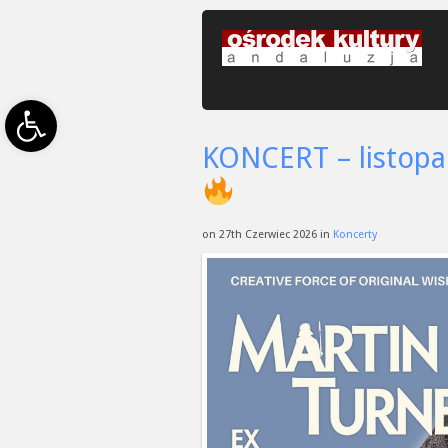
Open toolbar
KONCERT – listop
on 27th Czerwiec 2026 in
Koncerty