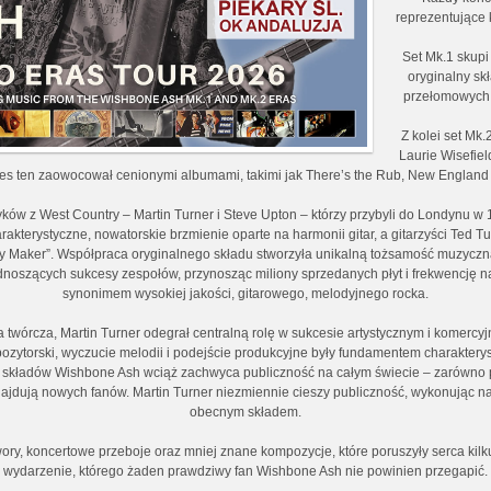
reprezentujące 
Set Mk.1 skupi
oryginalny sk
przełomowych 
Z kolei set Mk.
Laurie Wisefie
s ten zaowocował cenionymi albumami, takimi jak There’s the Rub, New England
ków z West Country – Martin Turner i Steve Upton – którzy przybyli do Londynu w
akterystyczne, nowatorskie brzmienie oparte na harmonii gitar, a gitarzyści Ted T
y Maker”. Współpraca oryginalnego składu stworzyła unikalną tożsamość muzyczną
odnoszących sukcesy zespołów, przynosząc miliony sprzedanych płyt i frekwencję 
synonimem wysokiej jakości, gitarowego, melodyjnego rocka.
ła twórcza, Martin Turner odegrał centralną rolę w sukcesie artystycznym i komer
mpozytorski, wyczucie melodii i podejście produkcyjne były fundamentem charakter
 składów Wishbone Ash wciąż zachwyca publiczność na całym świecie – zarówno p
najdują nowych fanów. Martin Turner niezmiennie cieszy publiczność, wykonując 
obecnym składem.
y, koncertowe przeboje oraz mniej znane kompozycje, które poruszyły serca kilku 
wydarzenie, którego żaden prawdziwy fan Wishbone Ash nie powinien przegapić.