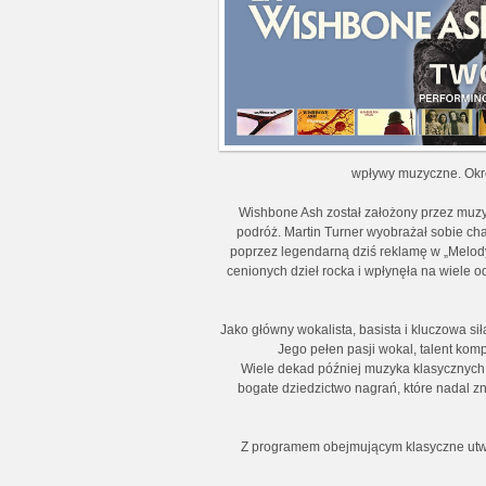
wpływy muzyczne. Okre
Wishbone Ash został założony przez muzy
podróż. Martin Turner wyobrażał sobie char
poprzez legendarną dziś reklamę w „Melod
cenionych dzieł rocka i wpłynęła na wiele 
Jako główny wokalista, basista i kluczowa si
Jego pełen pasji wokal, talent ko
Wiele dekad później muzyka klasycznych
bogate dziedzictwo nagrań, które nadal z
Z programem obejmującym klasyczne utwor