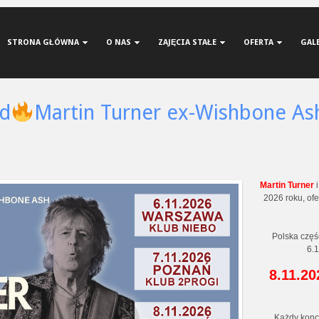
STRONA GŁÓWNA
O NAS
ZAJĘCIA STAŁE
OFERTA
GAL
ad
Martin Turner ex-Wishbone As
Martin Turner
i
2026 roku, of
Polska część
6.
8.11.20
Każdy konc