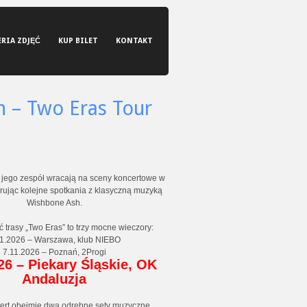
ERIA ZDJĘĆ
KUP BILET
KONTAKT
h – Two Eras Tour
 jego zespół wracają na sceny koncertowe w
erując kolejne spotkania z klasyczną muzyką
Wishbone Ash.
 trasy „Two Eras” to trzy mocne wieczory:
11.2026 – Warszawa, klub NIEBO
7.11.2026 – Poznań, 2Progi
26 – Piekary Śląskie, OK
Andaluzja
ert obejmie dwa odrębne sety muzyczne,