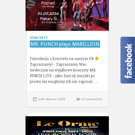
KONCERTY
MR. PUNCH plays MARILLION
Fotorelacja z koncertu na naszym FB
Zapraszamy! Zapraszamy Was
serdecznie na wyjątkowe koncerty MR.
PUNCH LIVE – jako fani tej muzyki po
prostu nie mogliśmy ich nie zaprosić….
24th Marzec 2026
0 Comments