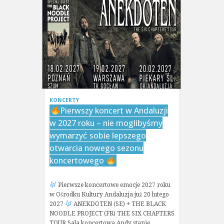
KONCERTY
Pierwszy koncert w Andaluzji
w 2027 roku – nie moglibyśmy
wymarzyć sobie lepszego
otwarcia nowego sezonu
koncertowego
Pierwsze koncertowe emocje 2027 roku
w Ośrodku Kultury Andaluzja już 20 lutego
2027
ANEKDOTEN (SE) + THE BLACK
NOODLE PROJECT (FR) THE SIX CHAPTERS
TOUR Sala koncertowa Andy stanie…