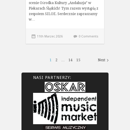
scenie Ośrodka Kultury „Andaluzja” w
Piekarach Śląskich! Tym razem wystąpią z
zespołem SILOE. Serdecznie zapraszamy
w…
11th Marzec 2026
0 Comments
1
2
…
14
15
Next
NASI PARTNERZY: