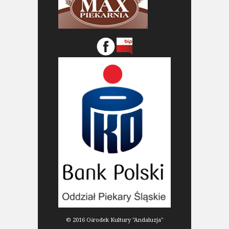
© 2016 Ośrodek Kultury "Andaluzja"