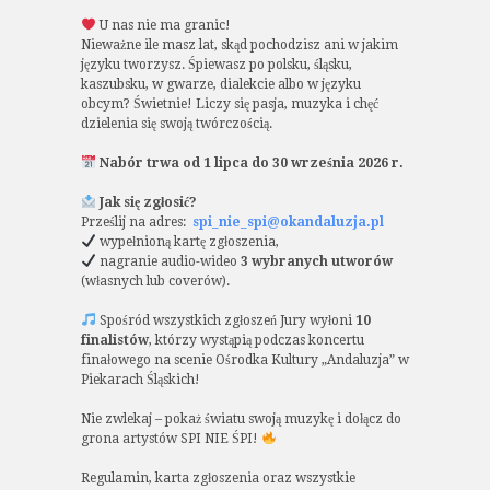
U nas nie ma granic!
Nieważne ile masz lat, skąd pochodzisz ani w jakim
języku tworzysz. Śpiewasz po polsku, śląsku,
kaszubsku, w gwarze, dialekcie albo w języku
obcym? Świetnie! Liczy się pasja, muzyka i chęć
dzielenia się swoją twórczością.
Nabór trwa od 1 lipca do 30 września 2026 r.
Jak się zgłosić?
Prześlij na adres:
spi_nie_spi@okandaluzja.pl
wypełnioną kartę zgłoszenia,
nagranie audio-wideo
3 wybranych utworów
(własnych lub coverów).
Spośród wszystkich zgłoszeń Jury wyłoni
10
finalistów
, którzy wystąpią podczas koncertu
finałowego na scenie Ośrodka Kultury „Andaluzja” w
Piekarach Śląskich!
Nie zwlekaj – pokaż światu swoją muzykę i dołącz do
grona artystów SPI NIE ŚPI!
Regulamin, karta zgłoszenia oraz wszystkie