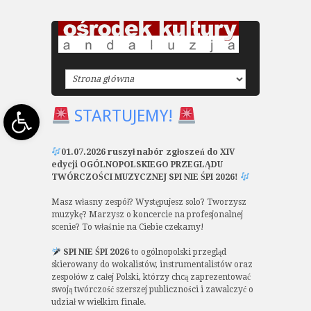
Open toolbar
STARTUJEMY!
01.07.2026 ruszył nabór zgłoszeń do XIV
edycji OGÓLNOPOLSKIEGO PRZEGLĄDU
TWÓRCZOŚCI MUZYCZNEJ SPI NIE ŚPI 2026!
Masz własny zespół? Występujesz solo? Tworzysz
muzykę? Marzysz o koncercie na profesjonalnej
scenie? To właśnie na Ciebie czekamy!
SPI NIE ŚPI 2026
to ogólnopolski przegląd
skierowany do wokalistów, instrumentalistów oraz
zespołów z całej Polski, którzy chcą zaprezentować
swoją twórczość szerszej publiczności i zawalczyć o
udział w wielkim finale.