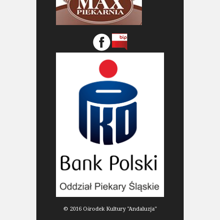
© 2016 Ośrodek Kultury "Andaluzja"