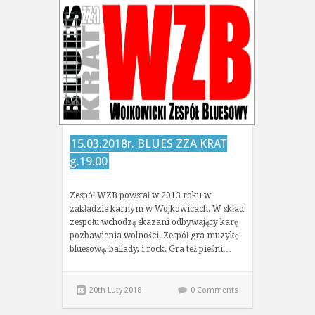
15.03.2018r. BLUES ZZA KRAT
g.19.00
Zespół WZB powstał w 2013 roku w
zakładzie karnym w Wojkowicach. W skład
zespołu wchodzą skazani odbywający karę
pozbawienia wolności. Zespół gra muzykę
bluesową, ballady, i rock. Gra też pieśni…
20th Luty 2018
0 Comments