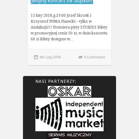
Jedyny koncert na Śląsku!!!
15 luty 2018,g.19:00 Józef Skrzek i
Krzysztof PUMA Piasecki – tylko w
Andaluzji!!! Premiera płyty STORIES Bilety
w promocyjnej cenie 50 zł, w dniu koncertu
60 zł Bilety dostępne w…
5th Luty 2018
0 Comments
NASI PARTNERZY: