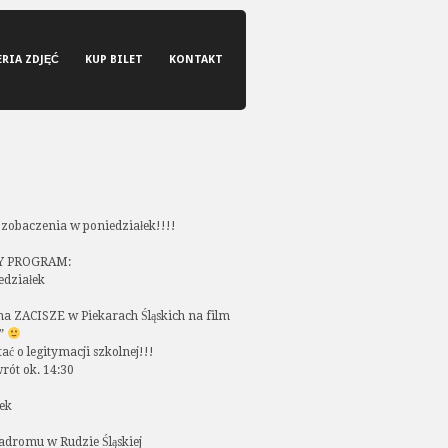
ERIA ZDJĘĆ
KUP BILET
KONTAKT
 zobaczenia w poniedziałek!!!!
 PROGRAM:
iedziałek
na ZACISZE w Piekarach Śląskich na film
a”
ć o legitymacji szkolnej!!!
ót ok. 14:30
rek
dromu w Rudzie Śląskiej