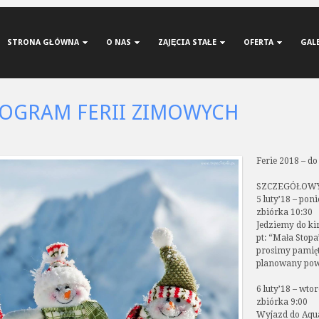
STRONA GŁÓWNA
O NAS
ZAJĘCIA STAŁE
OFERTA
GAL
OGRAM FERII ZIMOWYCH
Ferie 2018 – do
SZCZEGÓŁOWY
5 luty’18 – pon
zbiórka 10:30
Jedziemy do ki
pt: “Mała Stop
prosimy pamięta
planowany powr
6 luty’18 – wto
zbiórka 9:00
Wyjazd do Aqua