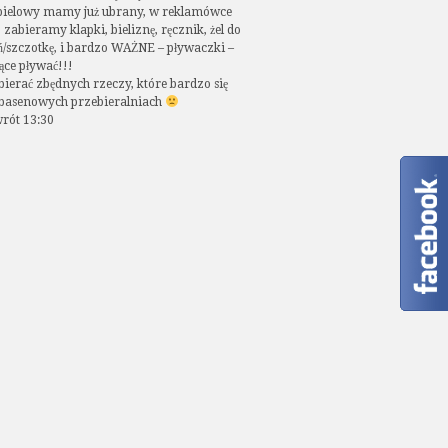
ąpielowy mamy już ubrany, w reklamówce
) zabieramy klapki, bieliznę, ręcznik, żel do
eń/szczotkę, i bardzo WAŻNE – pływaczki –
ące pływać!!!
ierać zbędnych rzeczy, które bardzo się
w basenowych przebieralniach
rót 13:30