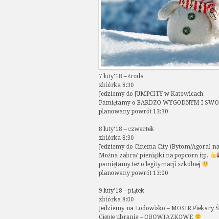
7 luty’18 – środa
zbiórka 8:30
Jedziemy do JUMPCITY w Katowicach
Pamiętamy o BARDZO WYGODNYM I SW
planowany powrót 13:30
8 luty’18 – czwartek
zbiórka 8:30
Jedziemy do Cinema City (Bytom/Agora) 
Można zabrać pieniążki na popcorn itp.
pamiętamy też o legitymacji szkolnej
planowany powrót 13:00
9 luty’18 – piątek
zbiórka 8:00
Jedziemy na Lodowisko – MOSIR Piekary Śl
Ciepłe ubranie – OBOWIĄZKOWE