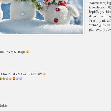
Ważne: strój k
(nie plecaki!!!!
kąpieli, grzebi
dzieci nieumiej
Prosimy nie zab
“lubią” gubić 
planowany pow
OBODNYM STROJU
na film TEDI i MAPA SKARBÓW
ąskie