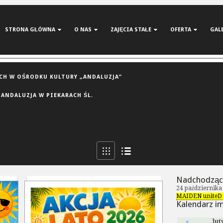
STRONA GŁÓWNA
O NAS
ZAJĘCIA STAŁE
OFERTA
GAL
H W OŚRODKU KULTURY „ANDALUZJA”
 ANDALUZJA W PIEKARACH ŚL.
Nadchodząc
24 października
MAIDEN uniteD 
Kalendarz i
«
lut