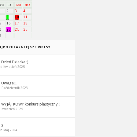
Czw
Pt
Sob
Ndz
2
3
4
9
10
11
5
16
17
18
2
23
24
25
9
AJPOPULARNIEJSZE WPISY
1
Dzień Dziecka :)
rd Kwiecień 2025
2
Uwaga!!!
h Październik 2023
3
WYJĄTKOWY konkurs plastyczny :)
h Kwiecień 2025
4
:(
th Maj 2024