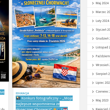
Maj 2024
Marzec 2
Luty 2024
Styczeń 2
Grudzień 
Listopad 
Październ
Wrzesień 
Sierpień 
Lipiec 20
Czerwiec 
ive
EDUKACJA
Konkurs fotograficzny – „Moje
Maj 2023
najlepsze wspomnienia ze
Kwiecień 
słonecznej Chorwacji”
!
y do