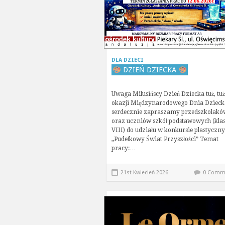
DLA DZIECI
DZIEŃ DZIECKA
Uwaga Milusińscy Dzień Dziecka tuż, tuż
okazji Międzynarodowego Dnia Dzieck
serdecznie zapraszamy przedszkolakó
oraz uczniów szkół podstawowych (klas
VIII) do udziału w konkursie plastyczn
„Pudełkowy Świat Przyszłości” Temat
pracy:…
21st Kwiecień 2026
0 Comm