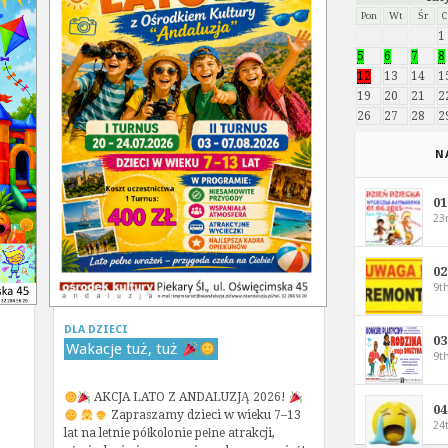
Pon
Wt
Śr
1
5
6
7
8
12
13
14
1
19
20
21
2
26
27
28
2
N
0
23
0
9t
DLA DZIECI
0
Wakacje tuż, tuż
9t
AKCJA LATO Z ANDALUZJĄ 2026!
0
Zapraszamy dzieci w wieku 7–13
24
lat na letnie półkolonie pełne atrakcji,