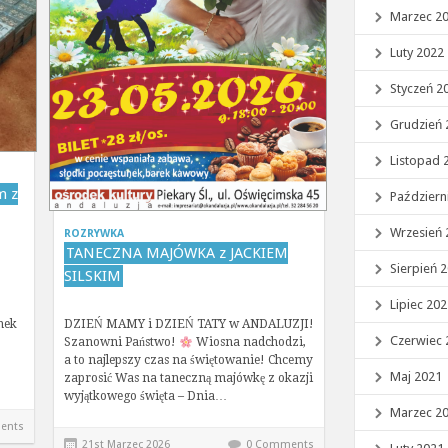
Marzec 2
Luty 2022
Styczeń 2
Grudzień 
Listopad 
m z
Październ
Wrzesień 
ROZRYWKA
TANECZNA MAJÓWKA z JACKIEM
Sierpień 
SILSKIM
Lipiec 20
nek
DZIEŃ MAMY i DZIEŃ TATY w ANDALUZJI!
Czerwiec 
Szanowni Państwo!
Wiosna nadchodzi,
a to najlepszy czas na świętowanie! Chcemy
Maj 2021
zaprosić Was na taneczną majówkę z okazji
wyjątkowego święta – Dnia…
Marzec 2
ents
21st Marzec 2026
0 Comments