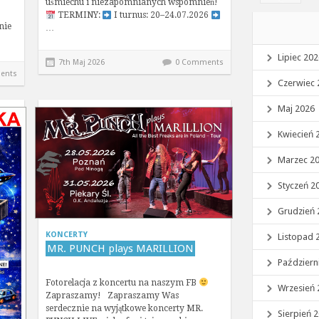
uśmiechu i niezapomnianych wspomnień!
TERMINY:
I turnus: 20–24.07.2026
nie
…
Lipiec 20
7th Maj 2026
0 Comments
ents
Czerwiec 
Maj 2026
Kwiecień 
Marzec 2
Styczeń 2
Grudzień 
KONCERTY
Listopad 
MR. PUNCH plays MARILLION
Październ
Fotorelacja z koncertu na naszym FB
Wrzesień 
Zapraszamy! Zapraszamy Was
serdecznie na wyjątkowe koncerty MR.
Sierpień 