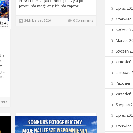
PUNCH LIVE – jako fani tej muzyki po
prostu nie mogliśmy ich nie zaprosić….
Lipiec 20
Czerwiec 
24th Marzec 2026
0 Comments
Kwiecień 
Marzec 2
Styczeń 2
! Z
a
Grudzień 
w
y I–
Listopad 
ym:
Październ
Wrzesień 
ents
Sierpień 
Lipiec 20
Czerwiec 