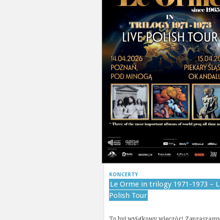
KONCERTY
Le Orme in trilogy 1971-1973 – L
Polish Tour
To był wyjątkowy wieczór! Zapraszam