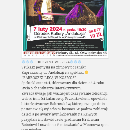
FERIE ZIMOWE 2024
Szukasz pomysłu na zimowy poranek?
Zapraszamy do Andaluzji na spektakl
“BABROSZKI LECĄ W KOSMOS”
Spektakl autorski, skierowany dla dzieci od 4 roku
życia o charakterze interaktywnym.
Zwraca uwagę, jak ważne jest okazywanie tolerancji
wobec inności kulturowej. Przedstawienie opowiada
historię stworów-Babroszków, które pewnego dnia
postanawiają wylecieć w kosmos. W podróż zabierają
dzieci a po awaryjnym lądowaniu na Księżycu
przyjdzie im stawić czoło groźnemu Hrabiemu
Robotowi i oswobodzić mieszkańców Moonowa spod
jego władzy.