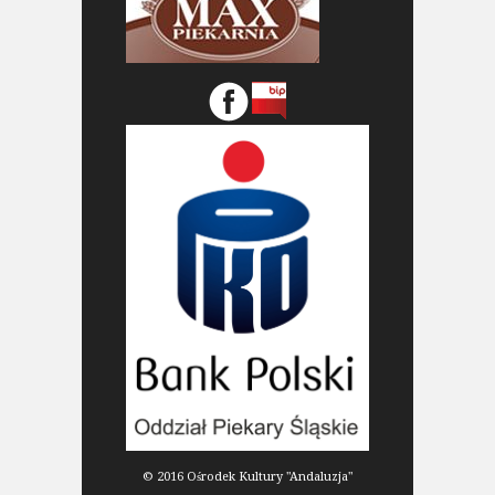
© 2016 Ośrodek Kultury "Andaluzja"