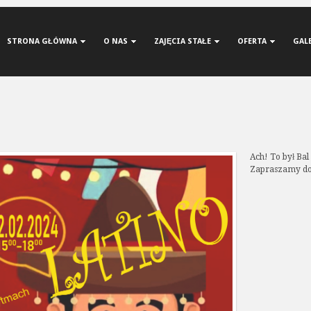
STRONA GŁÓWNA
O NAS
ZAJĘCIA STAŁE
OFERTA
GAL
Ach! To był Bal
Zapraszamy do