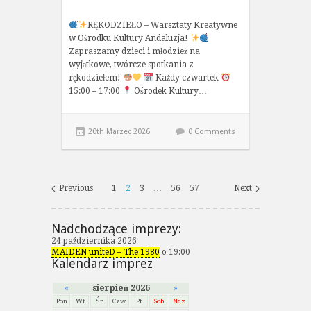
RĘKODZIEŁO – Warsztaty Kreatywne
w Ośrodku Kultury Andaluzja!
Zapraszamy dzieci i młodzież na
wyjątkowe, twórcze spotkania z
rękodziełem!
Każdy czwartek
15:00 – 17:00
Ośrodek Kultury…
20th Marzec 2026
0 Comments
Previous
1
2
3
…
56
57
Next
Nadchodzące imprezy:
24 października 2026
MAIDEN uniteD – The 1980
o 19:00
Kalendarz imprez
«
sierpień 2026
»
Pon
Wt
Śr
Czw
Pt
Sob
Ndz