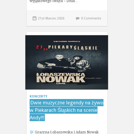
wyjątkowego święta – Dnia…
21st Marzec 2026
0 Comments
KONCERTY
Dwie muzyczne legendy na żywo
w Piekarach Śląskich na scenie
Andy!!!
Grażyna Łobaszewska i Adam Nowak