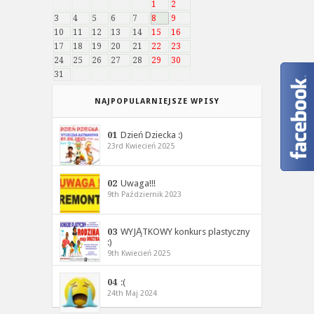
1
2
3
4
5
6
7
8
9
10
11
12
13
14
15
16
17
18
19
20
21
22
23
24
25
26
27
28
29
30
31
NAJPOPULARNIEJSZE WPISY
01
Dzień Dziecka :)
23rd Kwiecień 2025
02
Uwaga!!!
9th Październik 2023
03
WYJĄTKOWY konkurs plastyczny
:)
9th Kwiecień 2025
04
:(
24th Maj 2024