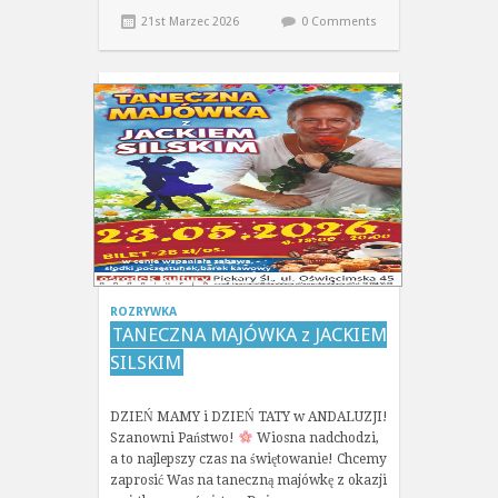
21st Marzec 2026
0 Comments
ROZRYWKA
TANECZNA MAJÓWKA z JACKIEM
SILSKIM
DZIEŃ MAMY i DZIEŃ TATY w ANDALUZJI!
Szanowni Państwo!
Wiosna nadchodzi,
a to najlepszy czas na świętowanie! Chcemy
zaprosić Was na taneczną majówkę z okazji