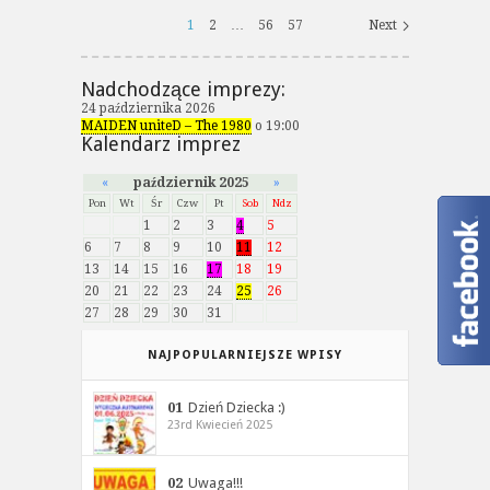
1
2
…
56
57
Next
Nadchodzące imprezy:
24 października 2026
MAIDEN uniteD – The 1980
o 19:00
Kalendarz imprez
«
październik 2025
»
Pon
Wt
Śr
Czw
Pt
Sob
Ndz
1
2
3
4
5
6
7
8
9
10
11
12
13
14
15
16
17
18
19
20
21
22
23
24
25
26
27
28
29
30
31
NAJPOPULARNIEJSZE WPISY
01
Dzień Dziecka :)
23rd Kwiecień 2025
02
Uwaga!!!