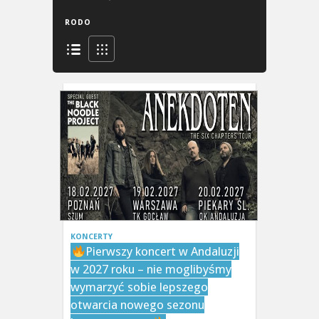
RODO
KONCERTY
Pierwszy koncert w Andaluzji
w 2027 roku – nie moglibyśmy
wymarzyć sobie lepszego
otwarcia nowego sezonu