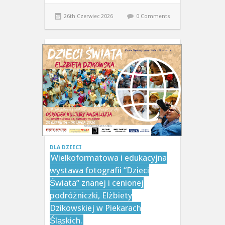
26th Czerwiec 2026
0 Comments
DLA DZIECI
Wielkoformatowa i edukacyjna
wystawa fotografii “Dzieci
Świata” znanej i cenionej
podróżniczki, Elżbiety
Dzikowskiej w Piekarach
Śląskich.