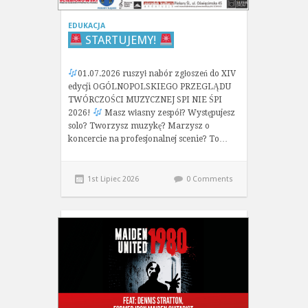
EDUKACJA
STARTUJEMY!
01.07.2026 ruszył nabór zgłoszeń do XIV
edycji OGÓLNOPOLSKIEGO PRZEGLĄDU
TWÓRCZOŚCI MUZYCZNEJ SPI NIE ŚPI
2026!
Masz własny zespół? Występujesz
solo? Tworzysz muzykę? Marzysz o
koncercie na profesjonalnej scenie? To…
1st Lipiec 2026
0 Comments