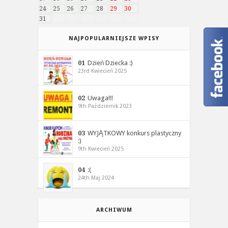
24
25
26
27
28
29
30
31
NAJPOPULARNIEJSZE WPISY
01
Dzień Dziecka :)
23rd Kwiecień 2025
02
Uwaga!!!
9th Październik 2023
03
WYJĄTKOWY konkurs plastyczny
:)
9th Kwiecień 2025
04
:(
24th Maj 2024
ARCHIWUM