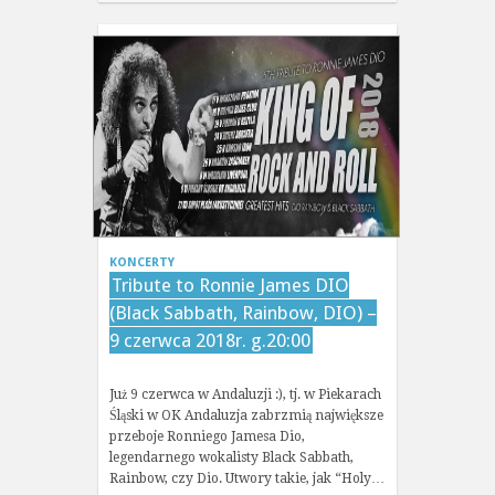
KONCERTY
Tribute to Ronnie James DIO
(Black Sabbath, Rainbow, DIO) –
9 czerwca 2018r. g.20:00
Już 9 czerwca w Andaluzji :), tj. w Piekarach
Śląski w OK Andaluzja zabrzmią największe
przeboje Ronniego Jamesa Dio,
legendarnego wokalisty Black Sabbath,
Rainbow, czy Dio. Utwory takie, jak “Holy…