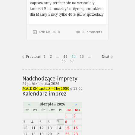
zapraszamy serdecznie na wspaniały
koncert Bilet może być miłym upominkiem
dla Mamy Bilety tylko 40 zł już w sprzedaży
12th Maj 2018
0 Comments
Previous
1
2
…
44
45
46
…
Next
56
57
Nadchodzące imprezy:
24 października 2026
MAIDEN uniteD – The 1980
o 19:00
Kalendarz imprez
«
sierpień 2026
»
Pon
Wt
Śr
Czw
Pt
Sob
Ndz
1
2
3
4
5
6
7
8
9
10
11
12
13
14
15
16
17
18
19
20
21
22
23