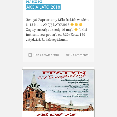
DLA DZIECI
AKCJA LATO 2018
Uwaga! Zapraszamy Milusińskich w wieku
6 -13 lat na AKCJĘ LATO’2018
Zapisy ruszają od środy 16 maja
(dział
instruktorów pracuje od 7:30) Koszt 150
zł/tydzień. Rodzin/opiekun…
19th Czerwiec 2018
0 Comments