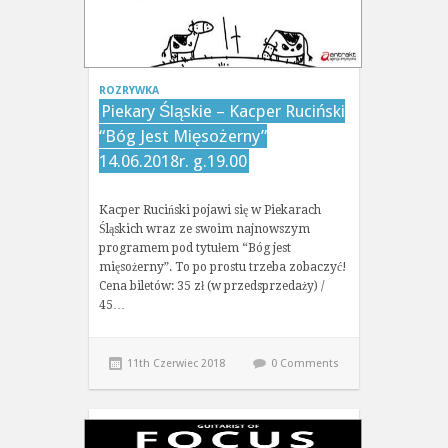
ROZRYWKA
Piekary Śląskie – Kacper Ruciński
“Bóg Jest Mięsożerny”
14.06.2018r. g.19.00
Kacper Ruciński pojawi się w Piekarach
Śląskich wraz ze swoim najnowszym
programem pod tytułem “Bóg jest
mięsożerny”. To po prostu trzeba zobaczyć!
Cena biletów: 35 zł (w przedsprzedaży) /
45…
11th Czerwiec 2018
0 Comments