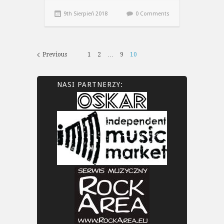
9th Sierpień 2018
0 Comments
Previous
1
2
…
9
10
NASI PARTNERZY: