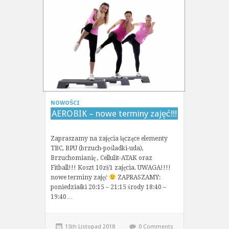
NOWOŚCI
AEROBIK – nowe terminy zajęć!!!
Zapraszamy na zajęcia łączące elementy
TBC, BPU (brzuch-pośladki-uda),
Brzuchomianię , Cellulit-ATAK oraz
Fitball!!! Koszt 10zł/1 zajęcia. UWAGA!!!!
nowe terminy zajęć
ZAPRASZAMY:
poniedziałki 20:15 – 21:15 środy 18:40 –
19:40…
15th Listopad 2018
0 Comments