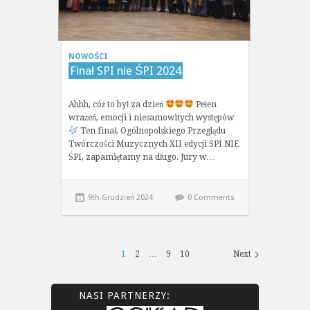
NOWOŚCI
Finał SPI nie ŚPI 2024
Ahhh, cóż to był za dzień
Pełen
wrażeń, emocji i niesamowitych występów
Ten finał, Ogólnopolskiego Przeglądu
Twórczości Muzycznych XII edycji SPI NIE
ŚPI, zapamiętamy na długo. Jury w…
9th Grudzień 2024
0 Comments
1
2
…
9
10
Next
NASI PARTNERZY: