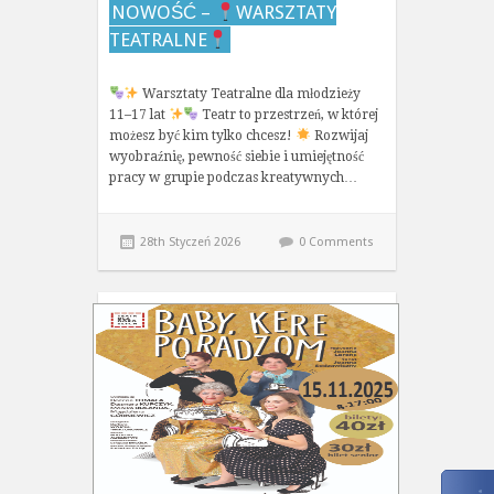
NOWOŚĆ –
WARSZTATY
TEATRALNE
Warsztaty Teatralne dla młodzieży
11–17 lat
Teatr to przestrzeń, w której
możesz być kim tylko chcesz!
Rozwijaj
wyobraźnię, pewność siebie i umiejętność
pracy w grupie podczas kreatywnych…
28th Styczeń 2026
0 Comments