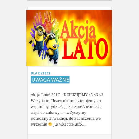
DLA DZIECI
UWAGA WAŻNE
Akcja Lato’ 2017 – DZIĘKUJEMY <3 <3 <3
Wszystkim Uczestnikom dziękujemy za
wspaniały tydzień, grzeczność, uśmiech,
chęci do zabawy…….. Życzymy
słonecznych wakacji, do zobaczenia we
wrześniu
Już wkrótce info…