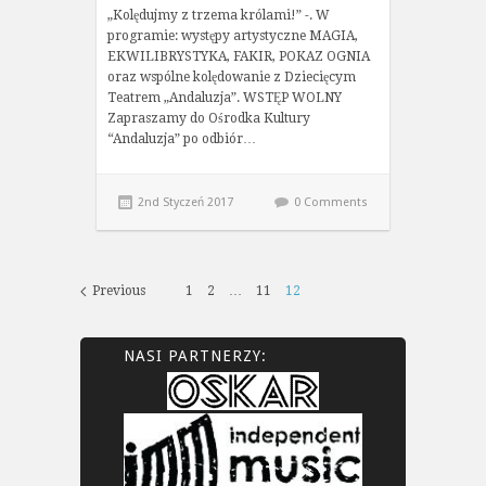
„Kolędujmy z trzema królami!” -. W
programie: występy artystyczne MAGIA,
EKWILIBRYSTYKA, FAKIR, POKAZ OGNIA
oraz wspólne kolędowanie z Dziecięcym
Teatrem „Andaluzja”. WSTĘP WOLNY
Zapraszamy do Ośrodka Kultury
“Andaluzja” po odbiór…
2nd Styczeń 2017
0 Comments
Previous
1
2
…
11
12
NASI PARTNERZY: