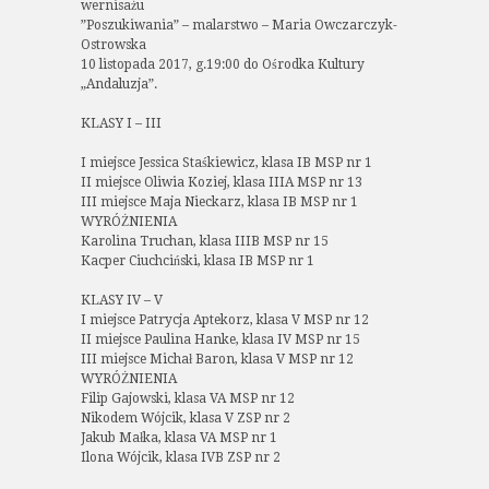
wernisażu
”Poszukiwania” – malarstwo – Maria Owczarczyk-
Ostrowska
10 listopada 2017, g.19:00 do Ośrodka Kultury
„Andaluzja”.
KLASY I – III
I miejsce Jessica Staśkiewicz, klasa IB MSP nr 1
II miejsce Oliwia Koziej, klasa IIIA MSP nr 13
III miejsce Maja Nieckarz, klasa IB MSP nr 1
WYRÓŻNIENIA
Karolina Truchan, klasa IIIB MSP nr 15
Kacper Ciuchciński, klasa IB MSP nr 1
KLASY IV – V
I miejsce Patrycja Aptekorz, klasa V MSP nr 12
II miejsce Paulina Hanke, klasa IV MSP nr 15
III miejsce Michał Baron, klasa V MSP nr 12
WYRÓŻNIENIA
Filip Gajowski, klasa VA MSP nr 12
Nikodem Wójcik, klasa V ZSP nr 2
Jakub Małka, klasa VA MSP nr 1
Ilona Wójcik, klasa IVB ZSP nr 2