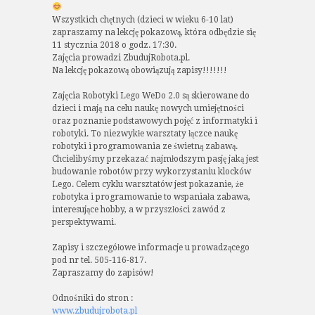
Wszystkich chętnych (dzieci w wieku 6-10 lat)
zapraszamy na lekcję pokazową, która odbędzie się
11 stycznia 2018 o godz. 17:30.
Zajęcia prowadzi ZbudujRobota.pl.
Na lekcję pokazową obowiązują zapisy!!!!!!!
Zajęcia Robotyki Lego WeDo 2.0 są skierowane do
dzieci i mają na celu naukę nowych umiejętności
oraz poznanie podstawowych pojęć z informatyki i
robotyki. To niezwykłe warsztaty łączce naukę
robotyki i programowania ze świetną zabawą.
Chcielibyśmy przekazać najmłodszym pasję jaką jest
budowanie robotów przy wykorzystaniu klocków
Lego. Celem cyklu warsztatów jest pokazanie, że
robotyka i programowanie to wspaniała zabawa,
interesujące hobby, a w przyszłości zawód z
perspektywami.
Zapisy i szczegółowe informacje u prowadzącego
pod nr tel. 505-116-817.
Zapraszamy do zapisów!
Odnośniki do stron :
www.zbudujrobota.pl