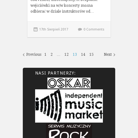
wejściówki na w/w koncerty można
odbierać w dziale instruktorów od…
17th Sierpień 2017
0 Comments
Previous
1
2
…
12
13
14
15
Next
NASI PARTNERZY: