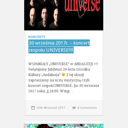
KONCERTY
30 września 2017r. – koncert
zespołu UNIVERSE!!!!
WSPANIAŁY „UNIVERSE” w ANDALUZJI !!!
Świętujemy Jubileusz 20-lecia Ośrodka
Kultury „Andaluzja”
Z tej okazji
zapraszamy na ucztę muzyczną czyli
koncert zespołu UNIVERSE. Już 30 września
2017 roku, g.18:00. Wstęp…
12th Wrzesień 2017
0 Comments