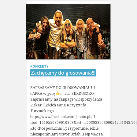
KONCERTY
Zachęcamy do głosowania!!!
ZAPRASZAMY DO GŁOSOWANIA!!!!!
ŁAPKA w górę
…..lub SERDUSZKO
Zapraszamy na fanpage wiceprezydenta
Piekar Śląskich Pana Krzysztofa
Turzańskiego
https://www.facebook.com/photo.php?
fbid=1610550909010959&set=a.203988503000547.51348.10
Kto chce posłuchać i przypomnieć sobie
niezapomniany utwór Uriah Heep włącza