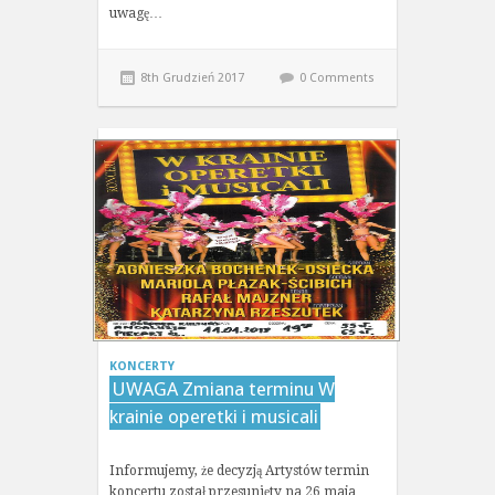
uwagę…
8th Grudzień 2017
0 Comments
KONCERTY
UWAGA Zmiana terminu W
krainie operetki i musicali
Informujemy, że decyzją Artystów termin
koncertu został przesunięty na 26 maja