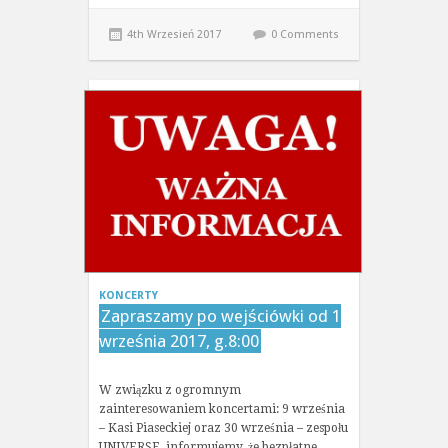
4th Wrzesień 2017
0 Comments
KONCERTY
Zapraszamy po wejściówki od 1
września 2017, g.8:00
W związku z ogromnym
zainteresowaniem koncertami: 9 września
– Kasi Piaseckiej oraz 30 września – zespołu
UNIVERSE, informujemy, że bezpłatne