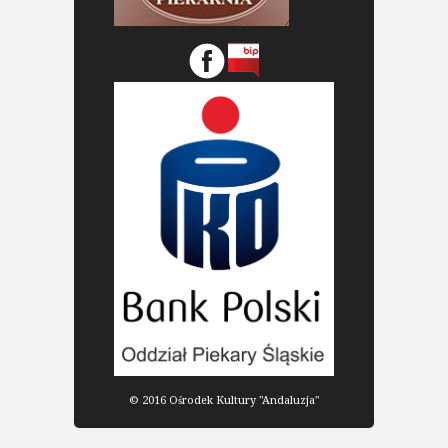
© 2016 Ośrodek Kultury "Andaluzja"