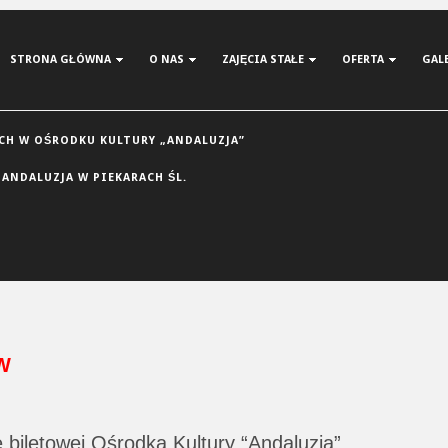
STRONA GŁÓWNA
O NAS
ZAJĘCIA STAŁE
OFERTA
GAL
H W OŚRODKU KULTURY „ANDALUZJA”
 ANDALUZJA W PIEKARACH ŚL.
W
e biletowej Ośrodka Kultury “Andaluzja”