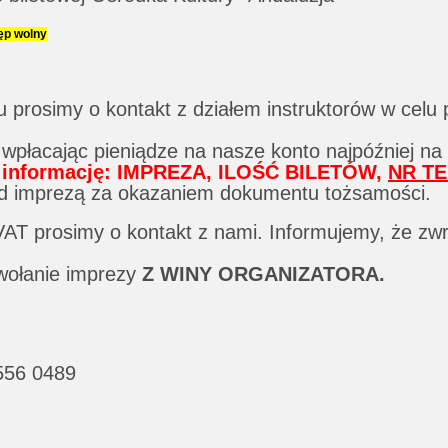
tęp wolny
prosimy o kontakt z działem instruktorów w celu 
wpłacając pieniądze na nasze konto najpóźniej na
ić informację: IMPREZA, ILOŚĆ BILETÓW,
NR T
zed imprezą za okazaniem dokumentu tożsamości.
VAT prosimy o kontakt z nami. Informujemy, że zwr
dwołanie imprezy
Z
WINY ORGANIZATORA.
556 0489