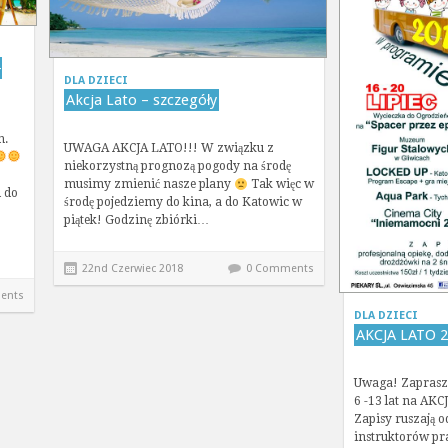
-
DLA DZIECI
Akcja Lato – szczegóły
n.
UWAGA AKCJA LATO!!! W związku z
niekorzystną prognozą pogody na środę
musimy zmienić nasze plany
Tak więc w
 do
środę pojedziemy do kina, a do Katowic w
piątek! Godzinę zbiórki…
22nd Czerwiec 2018
0 Comments
ents
DLA DZIECI
AKCJA LATO 
Uwaga! Zaprasz
6 -13 lat na AK
Zapisy ruszają 
instruktorów pra