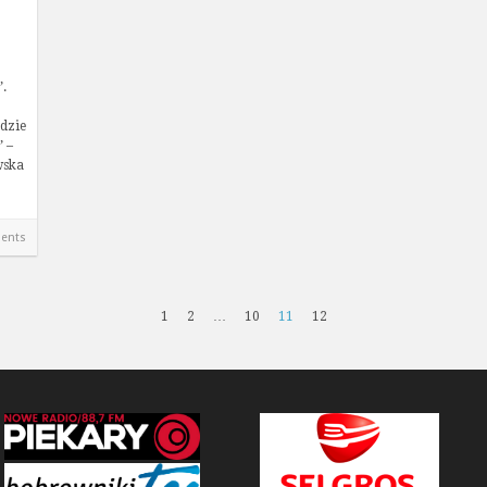
.
ędzie
 –
wska
ents
1
2
…
10
11
12