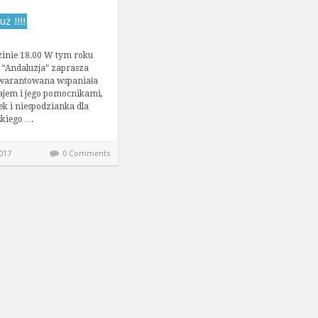
ż !!!!
zinie 18.00 W tym roku
 “Andaluzja” zaprasza
 Gwarantowana wspaniała
ajem i jego pomocnikami,
ek i niespodzianka dla
skiego….
017
0 Comments