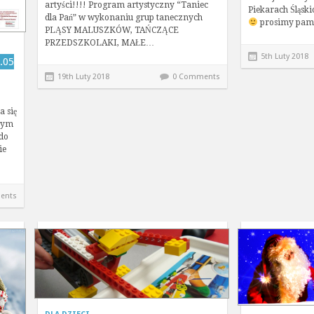
artyści!!!! Program artystyczny “Taniec
Piekarach Śląski
dla Pań” w wykonaniu grup tanecznych
prosimy pam
PLĄSY MALUSZKÓW, TAŃCZĄCE
PRZEDSZKOLAKI, MAŁE…
5th Luty 2018
.05
19th Luty 2018
0 Comments
a się
tym
do
ie
ents