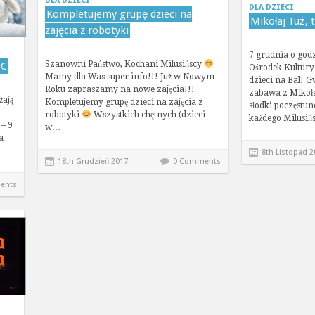
DLA DZIECI
DLA DZIECI
Kompletujemy grupę dzieci na
Mikołaj Tuż, tu
zajęcia z robotyki
7 grudnia o god
Szanowni Państwo, Kochani Milusińscy
SC
Ośrodek Kultury
Mamy dla Was super info!!! Już w Nowym
dzieci na Bal!
Roku zapraszamy na nowe zajęcia!!!
zabawa z Mikoł
żają
Kompletujemy grupę dzieci na zajęcia z
słodki poczęstun
robotyki
Wszystkich chętnych (dzieci
każdego Milusiń
 – 9
w…
a
8th Listopad 2
18th Grudzień 2017
0 Comments
ents