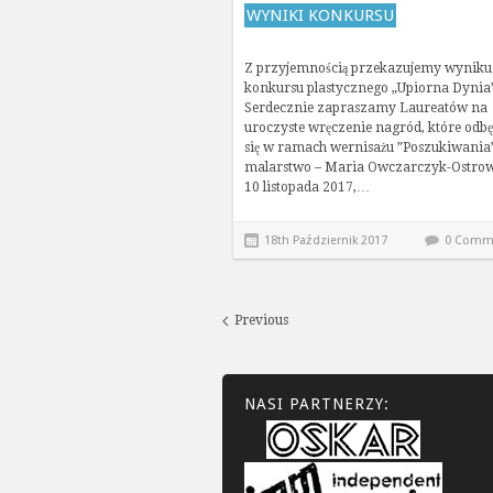
WYNIKI KONKURSU
Z przyjemnością przekazujemy wyniku
konkursu plastycznego „Upiorna Dynia”
Serdecznie zapraszamy Laureatów na
uroczyste wręczenie nagród, które odb
się w ramach wernisażu ”Poszukiwania”
malarstwo – Maria Owczarczyk-Ostro
10 listopada 2017,…
18th Październik 2017
0 Comm
Previous
NASI PARTNERZY: