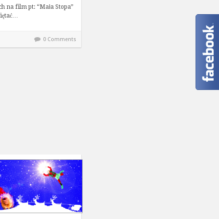
ch na film pt: “Mała Stopa”
iętać…
0 Comments