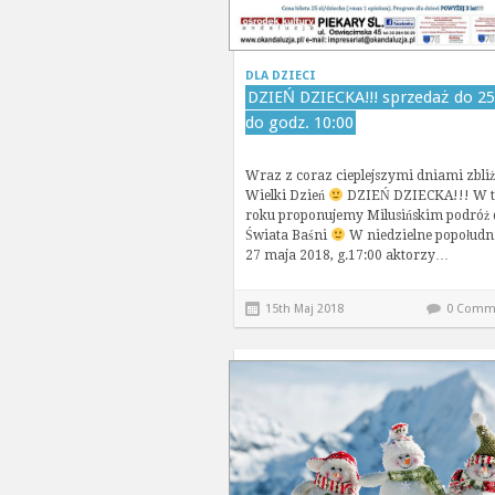
DLA DZIECI
DZIEŃ DZIECKA!!! sprzedaż do 25
do godz. 10:00
Wraz z coraz cieplejszymi dniami zbliż
Wielki Dzień
DZIEŃ DZIECKA!!! W 
roku proponujemy Milusińskim podróż 
Świata Baśni
W niedzielne popołudn
27 maja 2018, g.17:00 aktorzy…
15th Maj 2018
0 Comm