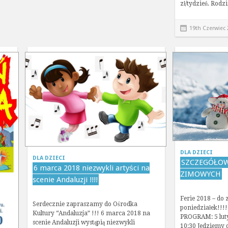
zł/tydzień. Rod
19th Czerwiec
DLA DZIECI
DLA DZIECI
SZCZEGÓŁOW
6 marca 2018 niezwykli artyści na
ZIMOWYCH
scenie Andaluzji !!!!
Ferie 2018 – do
Serdecznie zapraszamy do Ośrodka
poniedziałek!!
Kultury “Andaluzja” !!! 6 marca 2018 na
PROGRAM: 5 luty
scenie Andaluzji wystąpią niezwykli
10:30 Jedziemy 