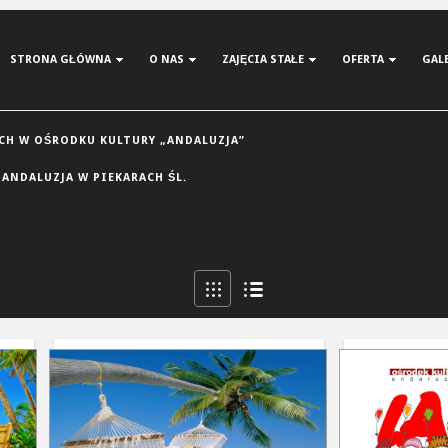
STRONA GŁÓWNA
O NAS
ZAJĘCIA STAŁE
OFERTA
GAL
H W OŚRODKU KULTURY „ANDALUZJA”
 ANDALUZJA W PIEKARACH ŚL.