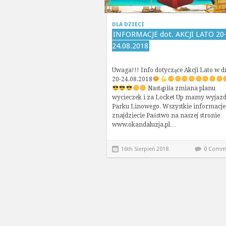
DLA DZIECI
INFORMACJE dot. AKCJI LATO 20
24.08.2018
Uwaga!!! Info dotyczące Akcji Lato w d
20-24.08.2018
Nastąpiła zmiana planu
wycieczek i za Locket Up mamy wyjazd
Parku Linowego. Wszystkie informacje
znajdziecie Państwo na naszej stronie
www.okandaluzja.pl…
16th Sierpień 2018
0 Comm