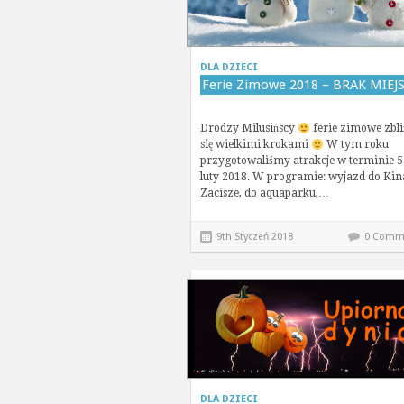
DLA DZIECI
Ferie Zimowe 2018 – BRAK MIEJ
Drodzy Milusińscy
ferie zimowe zbli
się wielkimi krokami
W tym roku
przygotowaliśmy atrakcje w terminie 5
luty 2018. W programie: wyjazd do Kin
Zacisze, do aquaparku,…
9th Styczeń 2018
0 Comm
DLA DZIECI