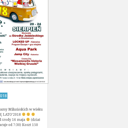
2018
amy Milusińskich w wieku
CJĘ LATO’2018
od środy 16 maja
(dział
cuje od 7:30) Koszt 150