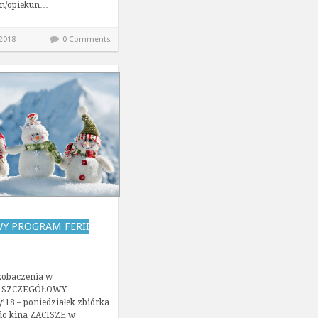
zin/opiekun…
 2018
0 Comments
Y PROGRAM FERII
 zobaczenia w
!! SZCZEGÓŁOWY
’18 – poniedziałek zbiórka
do kina ZACISZE w