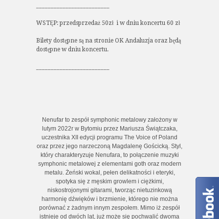
_________________________
WSTĘP: przedsprzedaż 50zł i w dniu koncertu 60 zł
Bilety dostępne są na stronie OK Andaluzja oraz będą
dostępne w dniu koncertu.
_________________________
Nenufar to zespół symphonic metalowy założony w
lutym 2022r w Bytomiu przez Mariusza Świątczaka,
uczestnika XII edycji programu The Voice of Poland
oraz przez jego narzeczoną Magdalenę Gościcką. Styl,
który charakteryzuje Nenufara, to połączenie muzyki
symphonic metalowej z elementami goth oraz modern
metalu. Żeński wokal, pełen delikatności i eteryki,
spotyka się z męskim growlem i ciężkimi,
niskostrojonymi gitarami, tworząc nietuzinkową
harmonię dźwięków i brzmienie, którego nie można
porównać z żadnym innym zespołem. Mimo iż zespół
istnieje od dwóch lat, już może się pochwalić dwoma