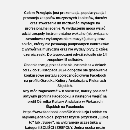
Celem Przeglądu jest prezentacja, popularyzacja i
promocja zespołów muzycznych i solistów, duetów
oraz stworzenie im możliwości występu na
profesjonalnej scenie. W wydarzeniu mogą wziąć
udział zespoły instrumentalno-wokalne (nie związane
zawodowo z wykonywaniem muzyki), duety oraz
soliści, którzy nie posiadają podpisanych kontraktów
z wytwórnią muzyczną oraz nie wydały płyty, z której
czerpią zyski. Do tegorocznej edycji zgłosiło się 14
zespołów i 5 solistów.
Obecnie trwają przesłuchania, natomiast w dniach
od 12 do 15 listopada 2024 odbędzie się głosowanie
konkursowe portalu społecznościowym Facebook
na profilu Ośrodka Kultury Andaluzja w Piekarach
Śląskich.
Aby móc zagłosować w Konkursie, należy posiadać
aktywny profil na Facebooku, a następnie wejść na
profil Ośrodka Kultury Andaluzja w Piekarach
Śląskich na Facebooku
https://www.facebook.com/OKAndaluzja i oddać co
najmniej jeden głos, poprzez użycie przycisku „Lubię
to” lub „Super”, na wybranego uczestnika w
kategorii SOLIŚCI i ZESPOŁY. Jedna osoba może