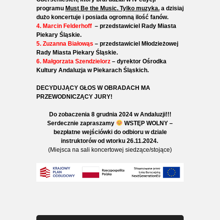
programu
Must Be the Music. Tylko muzyka.
a dzisiaj
dużo koncertuje i posiada ogromną ilość fanów.
4. Marcin Felderhoff
– p
rzedstawiciel Rady Miasta
Piekary Śląskie.
5. Zuzanna Białowąs
– przedstawiciel Młodzieżowej
Rady Miasta Piekary Śląskie.
6. Małgorzata Szendzielorz
– dyrektor Ośrodka
Kultury Andaluzja w Piekarach Śląskich.
DECYDUJĄCY GŁOS W OBRADACH MA
PRZEWODNICZĄCY JURY!
Do zobaczenia 8 grudnia 2024 w Andaluzji!!!
Serdecznie zapraszamy
WSTĘP WOLNY –
bezpłatne wejściówki do odbioru w dziale
instruktorów od wtorku 26.11.2024.
(Miejsca na sali koncertowej siedzące/stojące)