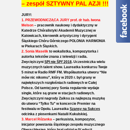
– zespół SZTYWNY PAL AZJI !!!
JURY:
1. PRZEWODNICZĄCA JURY prof. dr hab. Iwona
Melson
– pracownik naukowy i dydaktyczny w
Katedrze Chóralistyki Akademii Muzycznej w
Katowicach, kierownik artystyczny i dyrygent
Śląskiego Chóru Górniczego POLONIA HARMONIA
w Piekarach Śląskich.
2. Sonia Maselik
to wokalistka, kompozytorka i
autorka tekstów znana z telewizji i radia.
Zwyciężczyni
SPI nie ŚPI’ 2018
. Uczestniczka wielu
muzycznych talent show. Laureatka konkursu Twoje
5 minut w Radio RMF FM. Współautorka utworu “Nie
mów nic nikomu”, który w 2020 r. był grany w
największych rozgłośniach radiowych w Całej
Polsce. Od tamtej pory Sonia regularnie wydaje
single, które są grane w stacjach radiowych.
Zwyciężczyni nagrody Zaiksu za najlepszą muzykę
do utworu “Tylko Tu” w koncercie Premier na
festiwalu w Opolu. Laureatka
Szansy na Sukces
odcinka z piosenkami Natalii Kukulskiej.
3. Marcel Różanka
– perkusista, kompozytor,
inicjator powstania śląskiego zespołu muzycznego
Oberschlesien, który brał udział w IV edycji