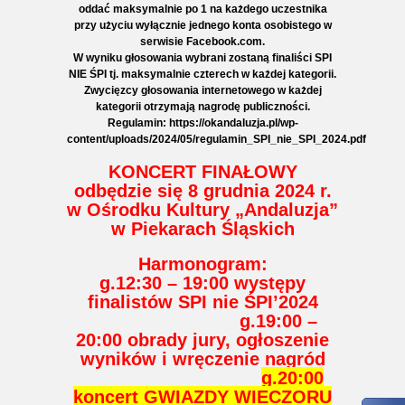
oddać maksymalnie po 1 na każdego uczestnika
przy użyciu wyłącznie jednego konta osobistego w
serwisie Facebook.com.
W wyniku głosowania wybrani zostaną finaliści SPI
NIE ŚPI tj. maksymalnie czterech w każdej kategorii.
Zwycięzcy głosowania internetowego w każdej
kategorii otrzymają nagrodę publiczności.
Regulamin: https://okandaluzja.pl/wp-
content/uploads/2024/05/regulamin_SPI_nie_SPI_2024.pdf
KONCERT FINAŁOWY
odbędzie się 8 grudnia 2024 r.
w Ośrodku Kultury „Andaluzja”
w Piekarach Śląskich
Harmonogram:
g.12:30 – 19:00 występy
finalistów SPI nie ŚPI’2024
g.19:00 –
20:00 obrady jury, ogłoszenie
wyników i wręczenie nagród
g.20:00
koncert GWIAZDY WIECZORU