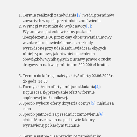
Termin realizacji zamówienia
[2]
: według terminów
zawartych w opisie przedmiotu zamówienia
Wymogi w stosunku do Wykonawcy
[3]
:
Wykonawca jest zobowiązany posiadać
ubezpieczenie OC przez cały okres trwania umowy
w zakresie odpowiedzialności za szkody
wyrządzone przy udzielaniu świadczeń objętych
niniejszą umową, jak również dopełnienia
obowiązków wynikających z ustawy prawo o ruchu
drogowym na kwotę minimum 200 000 zł brutto.
Termin do którego należy złożyć ofertę: 02.06.2023r.
do godz. 14.00
Formy złożenia oferty i miejsce składania
[4]
:
Dopuszcza się przesyłanie ofert w formie
papierowej bądź mailowej.
Sposób wyboru oferty (kryteria oceny)
[5]
: najniższa
cena
Sposób płatności za przedmiot zamówienia
[6]
:
płatność przelewem na podstawie faktury
wystawionej po każdym turnusie
Termin płatności za przedmiot zamówienia: