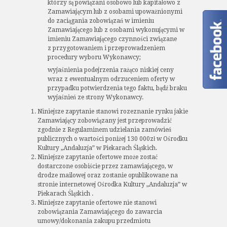
którzy są powiązani osobowo lub kapitałowo z
Zamawiającym lub z osobami upoważnionymi
do zaciągania zobowiązań w imieniu
Zamawiającego lub z osobami wykonującymi w
imieniu Zamawiającego czynności związane
z przygotowaniem i przeprowadzeniem
procedury wyboru Wykonawcy;
wyjaśnienia podejrzenia rażąco niskiej ceny
wraz z ewentualnym odrzuceniem oferty w
przypadku potwierdzenia tego faktu, bądź braku
wyjaśnień ze strony Wykonawcy.
Niniejsze zapytanie stanowi rozeznanie rynku jakie
Zamawiający zobowiązany jest przeprowadzić
zgodnie z Regulaminem udzielania zamówień
publicznych o wartości poniżej 130 000zł w Ośrodku
Kultury „Andaluzja” w Piekarach Śląskich.
Niniejsze zapytanie ofertowe może zostać
dostarczone osobiście przez zamawiającego, w
drodze mailowej oraz zostanie opublikowane na
stronie internetowej Ośrodka Kultury „Andaluzja” w
Piekarach Śląskich .
Niniejsze zapytanie ofertowe nie stanowi
zobowiązania Zamawiającego do zawarcia
umowy/dokonania zakupu przedmiotu