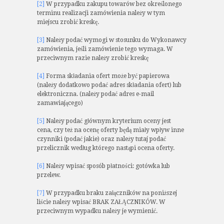
[2]
W przypadku zakupu towarów bez określonego
terminu realizacji zamówienia należy w tym
miejscu zrobić kreskę.
[3]
Należy podać wymogi w stosunku do Wykonawcy
zamówienia, jeśli zamówienie tego wymaga. W
przeciwnym razie należy zrobić kreskę
[4]
Forma składania ofert może być papierowa
(należy dodatkowo podać adres składania ofert) lub
elektroniczna. (należy podać adres e-mail
zamawiającego)
[5]
Należy podać głównym kryterium oceny jest
cena, czy też na ocenę oferty będą miały wpływ inne
czynniki (podać jakie) oraz należy tutaj podać
przelicznik według którego nastąpi ocena oferty.
[6]
Należy wpisać sposób płatności: gotówka lub
przelew.
[7]
W przypadku braku załączników na poniższej
liście należy wpisać BRAK ZAŁĄCZNIKÓW. W
przeciwnym wypadku należy je wymienić.