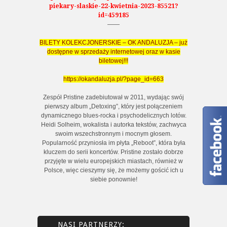
piekary-slaskie-22-kwietnia-2023-85521?
id=459185
——
BILETY KOLEKCJONERSKIE – OK ANDALUZJA – już
dostępne w sprzedaży internetowej oraz w kasie
biletowej!!!
https://okandaluzja.pl/?page_id=663
Zespół Pristine zadebiutował w 2011, wydając swój
pierwszy album „Detoxing”, który jest połączeniem
dynamicznego blues-rocka i psychodelicznych lotów.
Heidi Solheim, wokalista i autorka tekstów, zachwyca
swoim wszechstronnym i mocnym głosem.
Popularność przyniosła im płyta „Reboot”, która była
kluczem do serii koncertów. Pristine zostało dobrze
przyjęte w wielu europejskich miastach, również w
Polsce, więc cieszymy się, że możemy gościć ich u
siebie ponownie!
NASI PARTNERZY: