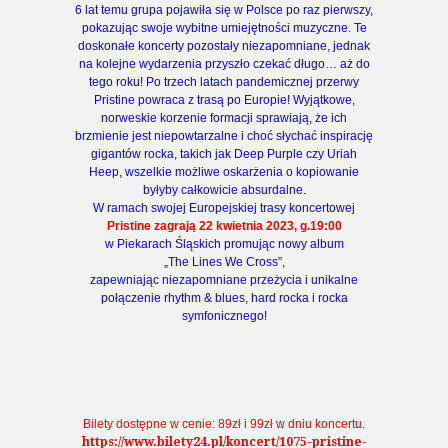
6 lat temu grupa pojawiła się w Polsce po raz pierwszy,
pokazując swoje wybitne umiejętności muzyczne. Te
doskonałe koncerty pozostały niezapomniane, jednak
na kolejne wydarzenia przyszło czekać długo… aż do
tego roku! Po trzech latach pandemicznej przerwy
Pristine powraca z trasą po Europie! Wyjątkowe,
norweskie korzenie formacji sprawiają, że ich
brzmienie jest niepowtarzalne i choć słychać inspirację
gigantów rocka, takich jak Deep Purple czy Uriah
Heep, wszelkie możliwe oskarżenia o kopiowanie
byłyby całkowicie absurdalne.
W ramach swojej Europejskiej trasy koncertowej
Pristine zagrają 22 kwietnia 2023, g.19:00
w Piekarach Śląskich promując nowy album
„The Lines We Cross”,
zapewniając niezapomniane przeżycia i unikalne
połączenie rhythm & blues, hard rocka i rocka
symfonicznego!
Bilety dostępne w cenie: 89zł i 99zł w dniu koncertu.
https://www.bilety24.pl/koncert/1075-pristine-