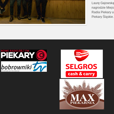
Laurę Gajowską 
nagrodzie Miejs
Radia Piekary u
Piekary Śląskie.