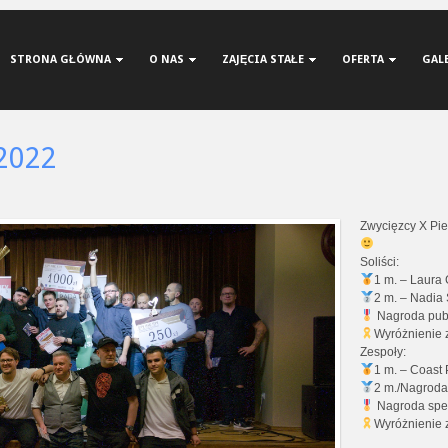
STRONA GŁÓWNA
O NAS
ZAJĘCIA STAŁE
OFERTA
GAL
 2022
Zwycięzcy X Pi
Soliści:
1 m. – Laura
2 m. – Nadia 
Nagroda publ
Wyróżnienie 
Zespoły:
1 m. – Coast 
2 m./Nagroda
Nagroda spec
Wyróżnienie 