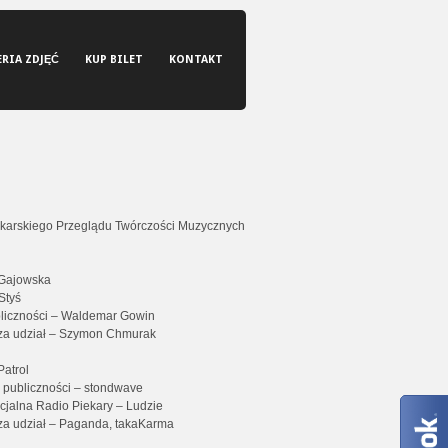
ERIA ZDJĘĆ
KUP BILET
KONTAKT
ekarskiego Przeglądu Twórczości Muzycznych
 Gajowska
Styś
iczności – Waldemar Gowin
za udział – Szymon Chmurak
Patrol
 publiczności – stondwave
jalna Radio Piekary – Ludzie
za udział – Paganda, takaKarma