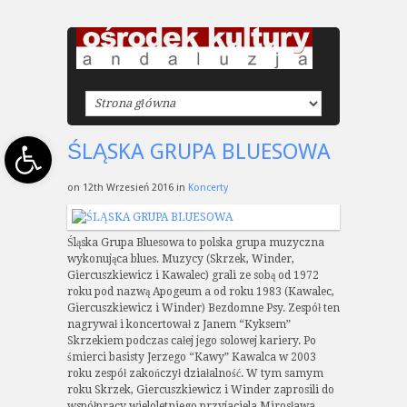
Open toolbar
ŚLĄSKA GRUPA BLUESOWA
on 12th Wrzesień 2016 in
Koncerty
Śląska Grupa Bluesowa to polska grupa muzyczna
wykonująca blues. Muzycy (Skrzek, Winder,
Giercuszkiewicz i Kawalec) grali ze sobą od 1972
roku pod nazwą Apogeum a od roku 1983 (Kawalec,
Giercuszkiewicz i Winder) Bezdomne Psy. Zespół ten
nagrywał i koncertował z Janem “Kyksem”
Skrzekiem podczas całej jego solowej kariery. Po
śmierci basisty Jerzego “Kawy” Kawalca w 2003
roku zespół zakończył działalność. W tym samym
roku Skrzek, Giercuszkiewicz i Winder zaprosili do
współpracy wieloletniego przyjaciela Mirosława