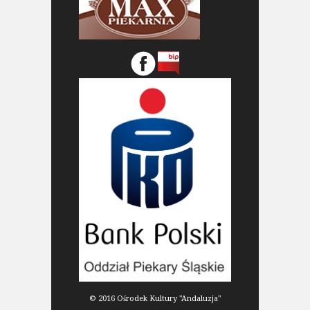
© 2016 Ośrodek Kultury "Andaluzja"