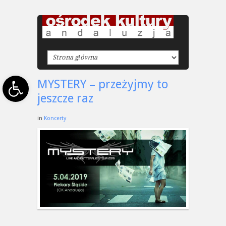
Open toolbar
MYSTERY – przeżyjmy to
jeszcze raz
in
Koncerty