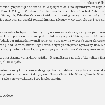
Orchestre Phil
rchestre Symphonique de Mulhouse. Współpracował z najwybitniejszymi współ
Daniele Callegari, Constantin Trinks, Rani Calderon, Marc Soustrot, Antonino F
 Signeyrole, Valentina Carrasco i wieloma innymi, goszcząc na znakomitych fe
tion Baroque, Europejski Festiwal im. Jana Kiepury w Krynicy, Chopin i Jego E
 śpiewak – fortepian, to historyczny instrument – klawesyn – będzie partner
harakter repertuaru, zarówno pod względem stylu, jak i faktury, dynamiki i a
dnak ograniczenia inwencji artystów, a przeciwnie, wyrażają ich preferencje i
raz pieśni, od wirtuozowskiego baroku i stylu galant, przez wytworny klasycyz
ną i przysposobioną transkrypcją, ukazującą wszechstronność klawesynowego war
komita utalentowana klawesynistka – Hanna Balcerzak, która jako solistka i ka
 Zjednoczonych.
ncertów tworzy klimat kameralnego spotkania, natchniony wyobrażeniami odle
ięki mistrzów baroku i klasycyzmu: Georga Friedricha Händla, Josepha Ha
Feliksa Nowowiejskiego i Fryderyka Chopina.
czyckiego