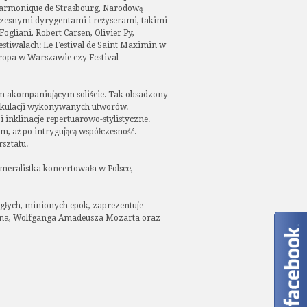
harmonique de Strasbourg, Narodową
czesnymi dyrygentami i reżyserami, takimi
ogliani, Robert Carsen, Olivier Py,
stiwalach: Le Festival de Saint Maximin w
uropa w Warszawie czy Festival
em akompaniującym soliście. Tak obsadzony
rtykulacji wykonywanych utworów.
 inklinacje repertuarowo-stylistyczne.
m, aż po intrygującą współczesność.
sztatu.
meralistka koncertowała w Polsce,
głych, minionych epok, zaprezentuje
ydna, Wolfganga Amadeusza Mozarta oraz