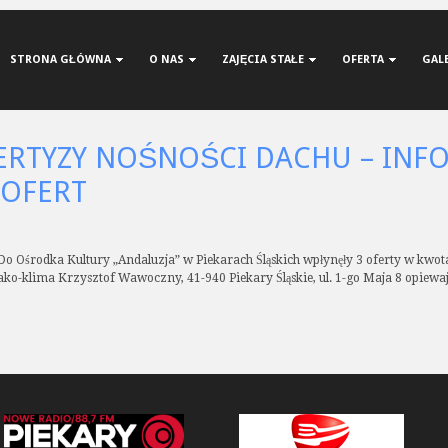
STRONA GŁÓWNA
O NAS
ZAJĘCIA STAŁE
OFERTA
GAL
ERTYZY NOŚNOŚCI DACHU – INF
OFERT
Do Ośrodka Kultury „Andaluzja” w Piekarach Śląskich wpłynęły 3 oferty w kwotac
o-klima Krzysztof Wawoczny, 41-940 Piekary Śląskie, ul. 1-go Maja 8 opiewają