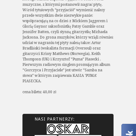
muzyczne, z którymi postanowił nagrać płytę.
Wśród tytułowych “przyjaciół” wymienić należy
przede wszystkim dwie niezwykłe panie:
współpracującą na co dzień z Mickiem Jaggerem i
Glorią Gaynor saksofonistkę Patsy Gamble oraz
Jennifer Batten, czyli słynną gitarzystkę Michaela
Jacksona. Do grona muzyków, którzy wzięli również
udział w nagraniu tej płyty należą także: Artur
Bradliński (wokalista formacji Oversoul) oraz
gitarzyści Krissy Matthews (Norwegia), Keith
Thompson (UK) i Krzysztof “Puma” Piasecki .
Pierwszym radiowym singlem promującym album
“Gorczyca i Przyjaciele” jest utwór “Samba na
słowa” w którym zaśpiewała KASIA ‘PUMA’
PIASECKA.
cena biletu: 40,00 zł
NASI PARTNERZY: