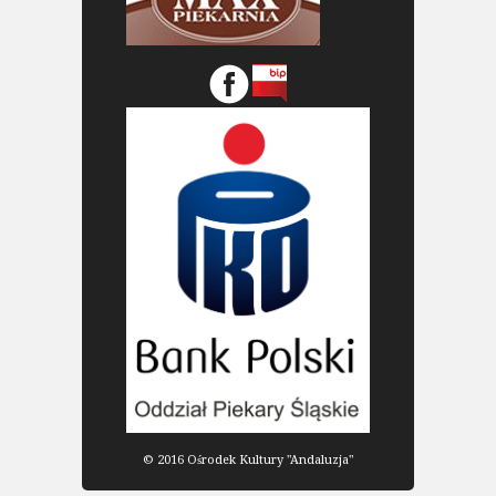
© 2016 Ośrodek Kultury "Andaluzja"