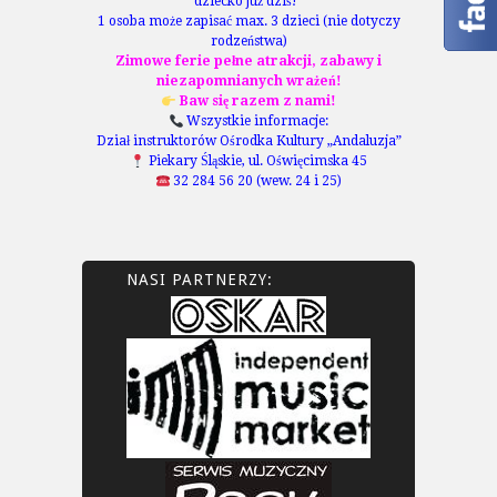
dziecko już dziś!*
1 osoba może zapisać max. 3 dzieci (nie dotyczy
rodzeństwa)
Zimowe ferie pełne atrakcji, zabawy i
niezapomnianych wrażeń!
Baw się razem z nami!
Wszystkie informacje:
Dział instruktorów Ośrodka Kultury „Andaluzja”
Piekary Śląskie, ul. Oświęcimska 45
32 284 56 20 (wew. 24 i 25)
NASI PARTNERZY: