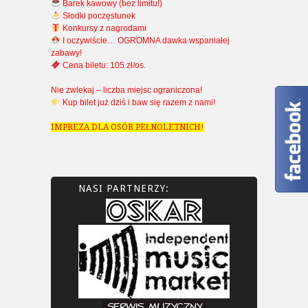
Barek kawowy (bez limitu!)
Słodki poczęstunek
Konkursy z nagrodami
I oczywiście… OGROMNA dawka wspaniałej
zabawy!
Cena biletu: 105 zł/os.
Nie zwlekaj – liczba miejsc ograniczona!
Kup bilet już dziś i baw się razem z nami!
IMPREZA DLA OSÓB PEŁNOLETNICH!
NASI PARTNERZY: