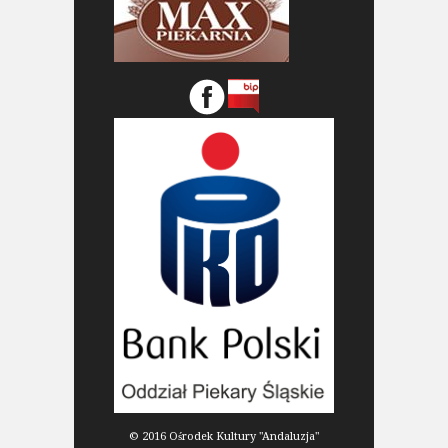
© 2016 Ośrodek Kultury "Andaluzja"