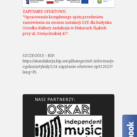
ZAPYTANIE OFERTOWE:
“Opracowanie kompletnego opisu przedmiotu
zamówienia na montaż instalacji OZE dla budynku
Ośrodka Kultury Andaluzja w Piekarach Śląskich
przy ul. Oświęcimskiej 45”.
SZCZEGÓŁY – BIP:
https://okandaluzja.bip.net.pl/kategorie/6-informacje-
ogolne/artykuly/124-zapytanie-ofertowe-zp012025?
lang=PL
NASI PARTNERZY: