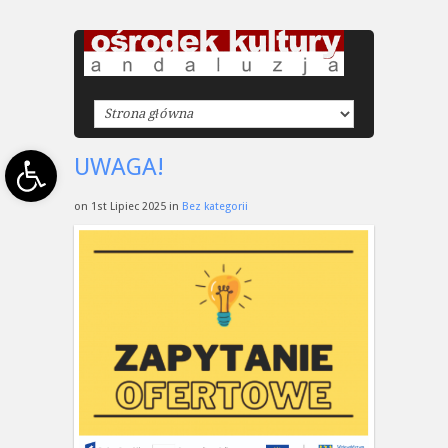
Open toolbar
UWAGA!
on 1st Lipiec 2025 in
Bez kategorii