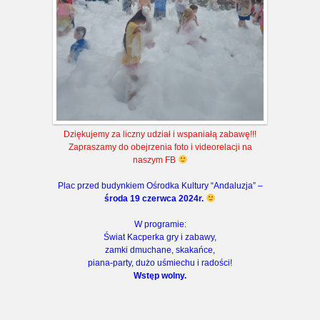
Dziękujemy za liczny udział i wspaniałą zabawę!!!
Zapraszamy do obejrzenia foto i videorelacji na
naszym FB
Plac przed budynkiem Ośrodka Kultury “Andaluzja” –
środa 19 czerwca 2024r.
W programie:
Świat Kacperka gry i zabawy,
zamki dmuchane, skakańce,
piana-party, dużo uśmiechu i radości!
Wstęp wolny.