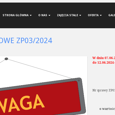
STRONA GŁÓWNA
O NAS
ZAJĘCIA STAŁE
OFERTA
GAL
OWE ZP03/2024
W dniu 07.06.
do 12.06.2024
Nr sprawy ZP0
o wartośc