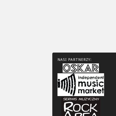
……………………
Podpis osoby u
NASI PARTNERZY: