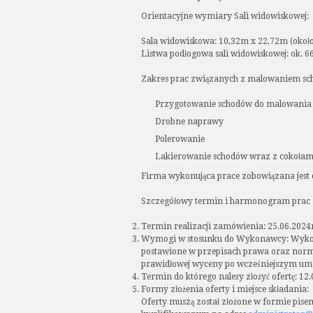
Orientacyjne wymiary Sali widowiskowej:
Sala widowiskowa: 10,32m x 22,72m (okoł
Listwa podłogowa sali widowiskowej: ok. 
Zakres prac związanych z malowaniem sch
Przygotowanie schodów do malowania
Drobne naprawy
Polerowanie
Lakierowanie schodów wraz z cokołam
Firma wykonująca prace zobowiązana jest 
Szczegółowy termin i harmonogram prac z
Termin realizacji zamówienia: 25.06.2024r
Wymogi w stosunku do Wykonawcy: Wykona
postawione w przepisach prawa oraz norm
prawidłowej wyceny po wcześniejszym um
Termin do którego należy złożyć ofertę: 12
Formy złożenia oferty i miejsce składania:
Oferty muszą został złożone w formie pis