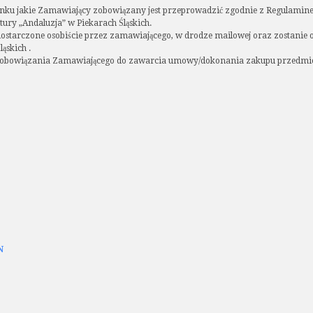
ynku jakie Zamawiający zobowiązany jest przeprowadzić zgodnie z Regulami
tury „Andaluzja” w Piekarach Śląskich.
dostarczone osobiście przez zamawiającego, w drodze mailowej oraz zostanie 
ąskich .
i zobowiązania Zamawiającego do zawarcia umowy/dokonania zakupu przedmi
N