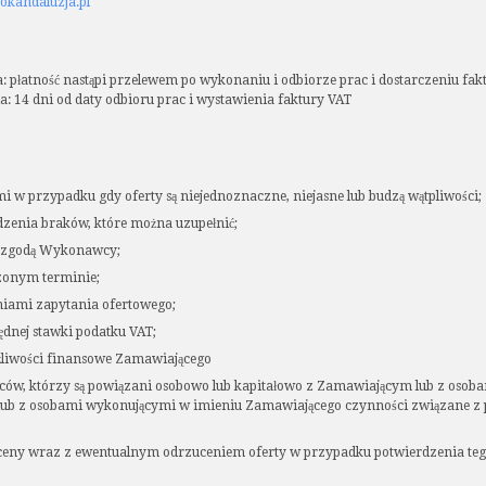
okandaluzja.pl
 płatność nastąpi przelewem po wykonaniu i odbiorze prac i dostarczeniu fak
 14 dni od daty odbioru prac i wystawienia faktury VAT
 w przypadku gdy oferty są niejednoznaczne, niejasne lub budzą wątpliwości;
dzenia braków, które można uzupełnić;
 zgodą Wykonawcy;
zonym terminie;
niami zapytania ofertowego;
ędnej stawki podatku VAT;
żliwości finansowe Zamawiającego
w, którzy są powiązani osobowo lub kapitałowo z Zamawiającym lub z osob
lub z osobami wykonującymi w imieniu Zamawiającego czynności związane 
j ceny wraz z ewentualnym odrzuceniem oferty w przypadku potwierdzenia tego