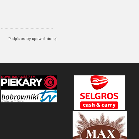
………………
poważnionej