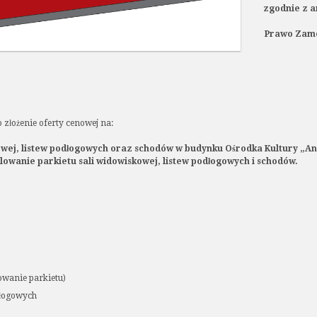
zgodnie z ar
Prawo Zamó
złożenie oferty cenowej na:
owej, listew podłogowych oraz schodów w budynku Ośrodka Kultury „And
wanie parkietu sali widowiskowej, listew podłogowych i schodów.
wanie parkietu)
dłogowych