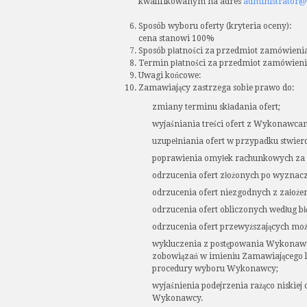
kwalifikowanym na adres
administrator@
Sposób wyboru oferty (kryteria oceny):
cena stanowi 100%
Sposób płatności za przedmiot zamówienia:
Termin płatności za przedmiot zamówienia:
Uwagi końcowe:
Zamawiający zastrzega sobie prawo do:
zmiany terminu składania ofert;
wyjaśniania treści ofert z Wykonawcami
uzupełniania ofert w przypadku stwier
poprawienia omyłek rachunkowych za
odrzucenia ofert złożonych po wyznac
odrzucenia ofert niezgodnych z założe
odrzucenia ofert obliczonych według bł
odrzucenia ofert przewyższających mo
wykluczenia z postępowania Wykonawcó
zobowiązań w imieniu Zamawiającego 
procedury wyboru Wykonawcy;
wyjaśnienia podejrzenia rażąco niskie
Wykonawcy.