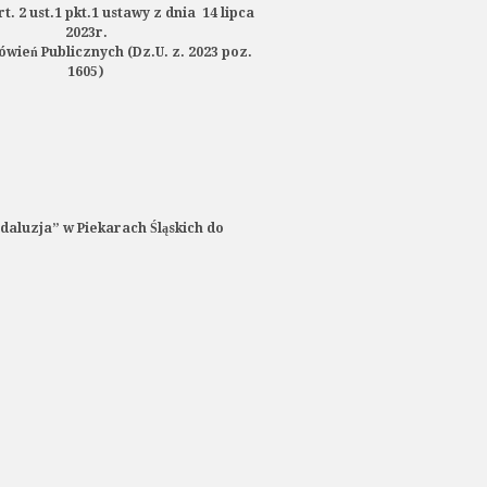
t. 2 ust.1 pkt.1 ustawy
z dnia 14 lipca
2023r.
wień Publicznych
(Dz.U. z
. 2023 poz.
1605)
aluzja” w Piekarach Śląskich do