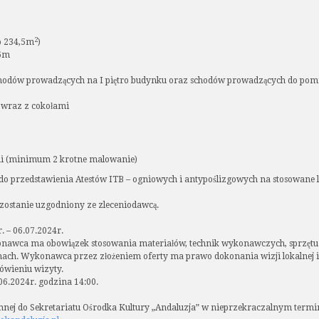
2
o 234,5m
)
66m
odów prowadzących na I piętro budynku oraz schodów prowadzących do pomies
 wraz z cokołami
i (minimum 2 krotne malowanie)
do przedstawienia Atestów ITB – ogniowych i antypoślizgowych na stosowane l
ostanie uzgodniony ze zleceniodawcą.
. – 06.07.2024r.
wca ma obowiązek stosowania materiałów, technik wykonawczych, sprzętu 
ach. Wykonawca przez złożeniem oferty ma prawo dokonania wizji lokalnej 
ówieniu wizyty.
.06.2024r. godzina 14:00.
emnej do Sekretariatu Ośrodka Kultury „Andaluzja” w nieprzekraczalnym term