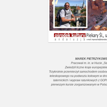
MAREK PIETRZYKOWS
Pracował m. in. w Hucie „S
Zwiedził liczne kraje europejskie
Trzykrotnie przemierzył samochodem osobow
teleskopowego na podwoziu kołowym w drodz
taternickich i wypraw ratunkowych z GOPR
pierwszym kursie zorganizowanym w Polsce 