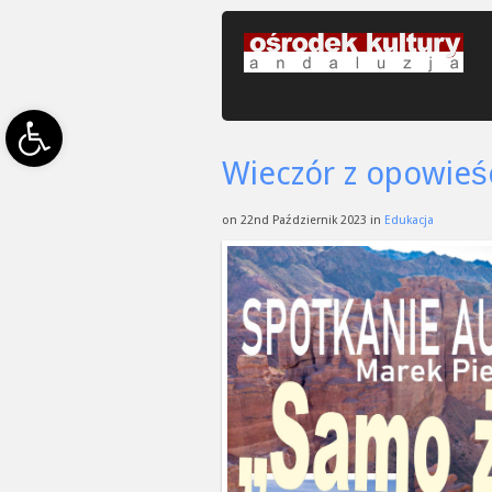
Open toolbar
Wieczór z opowieśc
on 22nd Październik 2023 in
Edukacja