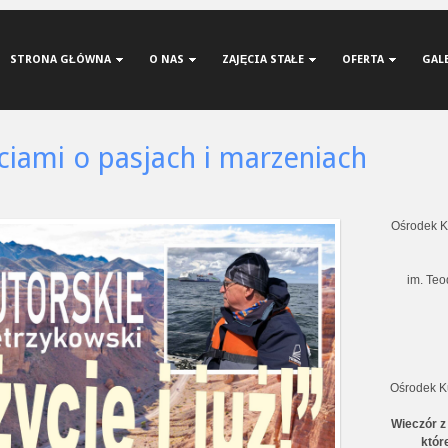
STRONA GŁÓWNA
O NAS
ZAJĘCIA STAŁE
OFERTA
GAL
iami o pasjach i marzeniach
Ośrodek Ku
im. Teo
Ośrodek Ku
Wieczór z
któr