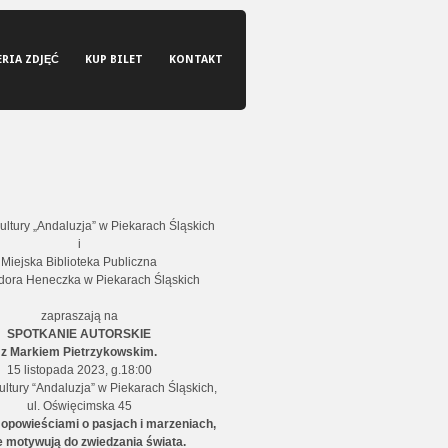
ERIA ZDJĘĆ
KUP BILET
KONTAKT
ltury „Andaluzja” w Piekarach Śląskich
i
Miejska Biblioteka Publiczna
dora Heneczka w Piekarach Śląskich
zapraszają na
SPOTKANIE AUTORSKIE
z Markiem Pietrzykowskim.
15 listopada 2023, g.18:00
ltury “Andaluzja” w Piekarach Śląskich,
ul. Oświęcimska 45
 opowieściami o pasjach i marzeniach,
e motywują do zwiedzania świata.