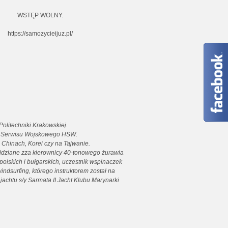
WSTĘP WOLNY.
https://samozycieijuz.pl/
olitechniki Krakowskiej.
fem Serwisu Wojskowego HSW.
h, Chinach, Korei czy na Tajwanie.
idziane zza kierownicy 40-tonowego żurawia
lskich i bułgarskich, uczestnik wspinaczek
ndsurfing, którego instruktorem został na
achtu s/y Sarmata II Jacht Klubu Marynarki