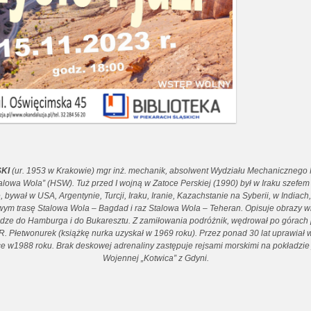
KI
(ur. 1953 w Krakowie) mgr inż. mechanik, absolwent Wydziału Mechanicznego P
talowa Wola” (HSW). Tuż przed I wojną w Zatoce Perskiej (1990) był w Iraku sze
, bywał w USA, Argentynie, Turcji, Iraku, Iranie, Kazachstanie na Syberii, w Indiac
ym trasę Stalowa Wola – Bagdad i raz Stalowa Wola – Teheran. Opisuje obrazy w
e do Hamburga i do Bukaresztu. Z zamiłowania podróżnik, wędrował po górach po
. Płetwonurek (książkę nurka uzyskał w 1969 roku). Przez ponad 30 lat uprawiał wi
w1988 roku. Brak deskowej adrenaliny zastępuje rejsami morskimi na pokładzie j
Wojennej „Kotwica” z Gdyni.