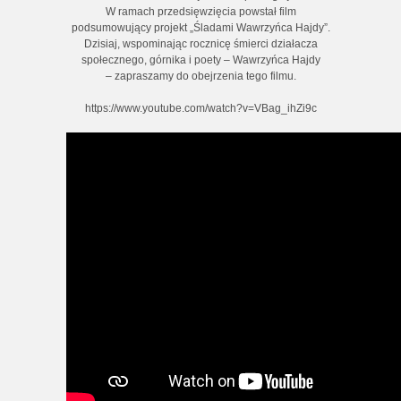
W ramach przedsięwzięcia powstał film
podsumowujący projekt „Śladami Wawrzyńca Hajdy”.
Dzisiaj, wspominając rocznicę śmierci działacza
społecznego, górnika i poety – Wawrzyńca Hajdy
– zapraszamy do obejrzenia tego filmu.
https://www.youtube.com/watch?v=VBag_ihZi9c