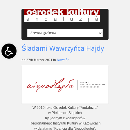
Open toolbar
Śladami Wawrzyńca Hajdy
on 27th Marzec 2021 in
Nowości
W 2019 roku Ośrodek Kultury “Andaluzja”
w Piekarach Śląskich
był jednym z koalicjantów
Regionalnego Instytutu Kultury w Katowicach
w działaniu “Koalicja dla Niepodległej”.