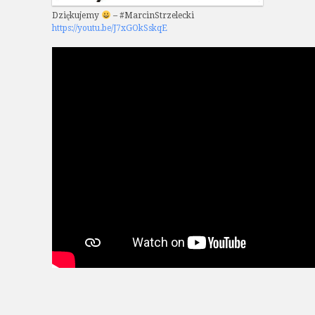
Dziękujemy
– #MarcinStrzelecki
https://youtu.be/J7xGOkSskqE