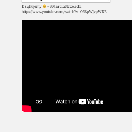
Dziękujemy
– #MarcinStrzelecki
https://www.youtube.com/watch?v=O5SpWjvpWNE