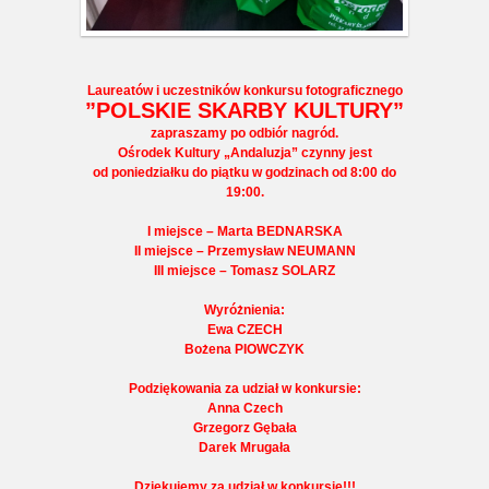
Laureatów i uczestników konkursu fotograficznego
”POLSKIE SKARBY KULTURY”
zapraszamy po odbiór nagród.
Ośrodek Kultury „Andaluzja” czynny jest
od poniedziałku do piątku w godzinach od 8:00 do
19:00.
I miejsce – Marta BEDNARSKA
II miejsce – Przemysław NEUMANN
III miejsce – Tomasz SOLARZ
Wyróżnienia:
Ewa CZECH
Bożena PIOWCZYK
Podziękowania za udział w konkursie:
Anna Czech
Grzegorz Gębała
Darek Mrugała
Dziękujemy za udział w konkursie!!!